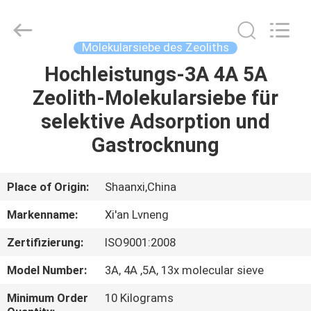
Lvneng
Purification
Technology
Co.,Ltd..
All
Molekularsiebe des Zeoliths
Rights
Reserved.
Hochleistungs-3A 4A 5A
ZU
Zeolith-Molekularsiebe für
HAUSE
selektive Adsorption und
PRODUKTE
Gastrocknung
VIDEOS
Place of Origin:
Shaanxi,China
Markenname:
Xi'an Lvneng
VR
Zertifizierung:
ISO9001:2008
SHOW
Model Number:
3A, 4A ,5A, 13x molecular sieve
ÜBER
Minimum Order
10 Kilograms