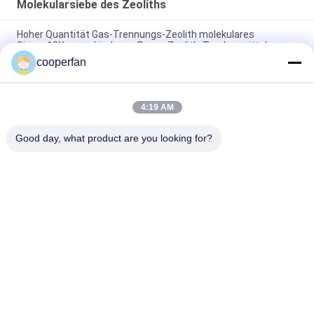
Molekularsiebe des Zeoliths
Hoher Quantität Gas-Trennungs-Zeolith molekulares
Sieves13X, verschiedenes Poren-Zeolith-Trockenmittel
cooperfan
Isolierendes hohles Glaszeolith-Molekularsieb-trocknendes
Feuchtigkeits
4:19 AM
Molekularsieb-trocknende Kugel 3A 4A 5A 13X für Erdgas-
Dehydrierung
Good day, what product are you looking for?
Beliebte Kategorien
Alle
Molekularsieb-
Trockenmittel Des 
Adsorbent
Molekularsieb-3A
Trockenmittel Des 
Molekularsieb 5a
Molekularsiebs 4a
Trockenmittel Des 
Molekularsiebtrockenmitte
Molekularsiebs 13x