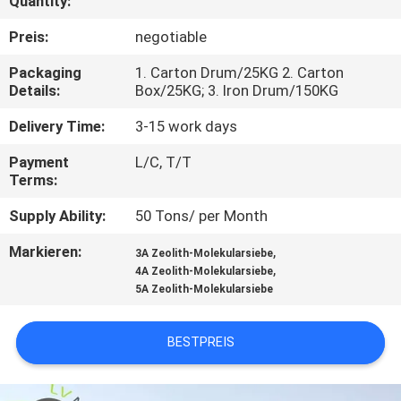
Quantity:
UNS
Preis:
negotiable
WERKSBESICHTIGUNG
Packaging
1. Carton Drum/25KG 2. Carton
Details:
Box/25KG; 3. Iron Drum/150KG
QUALITÄTSKONTROLLE
Delivery Time:
3-15 work days
Payment
L/C, T/T
KONTAKT
Terms:
Supply Ability:
50 Tons/ per Month
NEUIGKEITEN
Markieren:
,
3A Zeolith-Molekularsiebe
,
4A Zeolith-Molekularsiebe
5A Zeolith-Molekularsiebe
FÄLLE
BESTPREIS
ANGEBOT
ANFORDERN