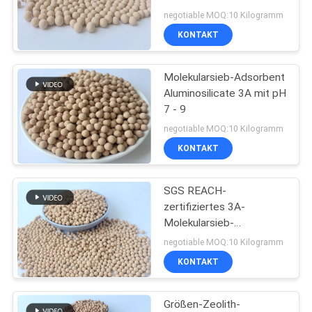
Lufttrocknen
negotiable MOQ:10 Kilogramm
SITEMAP
KONTAKT
69
Trockenmittel des
PRIVACY
Molekularsieb-Adsorbent
Aluminosilicate 3A mit pH
POLICY
Molekularsiebs 13x
7 - 9
negotiable MOQ:10 Kilogramm
KONTAKT
SGS REACH-
65
zertifiziertes 3A-
Molekularsieb-
Molekularsiebtrockenmit
Trockenmittel mit 100 N
negotiable MOQ:10 Kilogramm
Druckfestigkeit
KONTAKT
Größen-Zeolith-