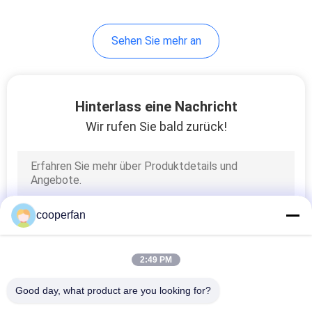
50
Sehen Sie mehr an
Aktivierte Tonerde-
Bälle
Hinterlass eine Nachricht
Wir rufen Sie bald zurück!
108
Abkühlendes
cooperfan
Trockenmittel
2:49 PM
Good day, what product are you looking for?