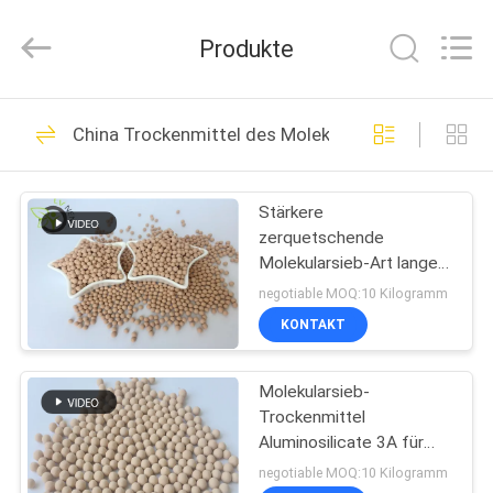
Lvneng
Purification
Technology
Produkte
Co.,Ltd..
All
Rights
Reserved.
ZU
60
China Trockenmittel des Molekularsieb-3A
HAUSE
Molekularsieb-
Adsorbent
Stärkere
PRODUKTE
zerquetschende
Molekularsieb-Art langes
VIDEOS
Leben 3a für tief
negotiable MOQ:10 Kilogramm
Reinigung
KONTAKT
103
VR
Trockenmittel des
Molekularsieb-
SHOW
Trockenmittel
Molekularsieb-3A
Aluminosilicate 3A für
ÜBER
kondensierende
negotiable MOQ:10 Kilogramm