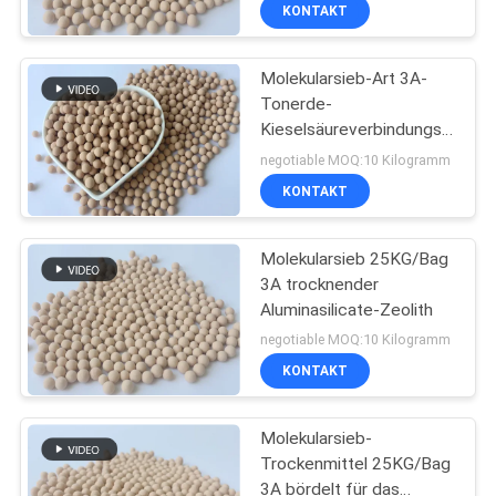
Feuchtigkeit
UNS
KONTAKT
Molekularsieb-Art 3A-
WERKSBESICHTIGUNG
75
Tonerde-
Kieselsäureverbindungs-
Trockenmittel des
QUALITÄTSKONTROLLE
Druckfestigkeit
negotiable MOQ:10 Kilogramm
Molekularsiebs 4a
lufttrocknen
KONTAKT
KONTAKT
Molekularsieb 25KG/Bag
3A trocknender
NEUIGKEITEN
Aluminasilicate-Zeolith
40
negotiable MOQ:10 Kilogramm
FÄLLE
KONTAKT
Molekularsieb 5a
ANGEBOT
Molekularsieb-
Trockenmittel 25KG/Bag
ANFORDERN
3A bördelt für das