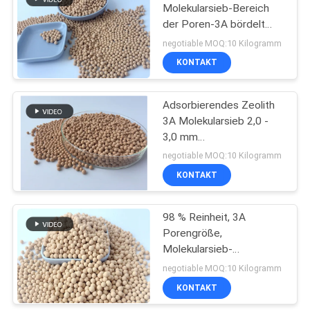
Molekularsieb-Bereich
der Poren-3A bördelt
29
Molekularsieb-Zeolith
negotiable MOQ:10 Kilogramm
Molekularsiebe des
KONTAKT
Zeoliths
Adsorbierendes Zeolith
3A Molekularsieb 2,0 -
3,0 mm
Feuchtigkeitsgehalt 0,3
negotiable MOQ:10 Kilogramm
% Schüttdichte G/Ml ≥
KONTAKT
69
0,7
Kohlenstoff-
98 % Reinheit, 3A
Porengröße,
Molekularsieb
Molekularsieb-
Adsorbens-Kugelperlen
negotiable MOQ:10 Kilogramm
für die Ethanol-
KONTAKT
Dehydrierung mit pH 7–9