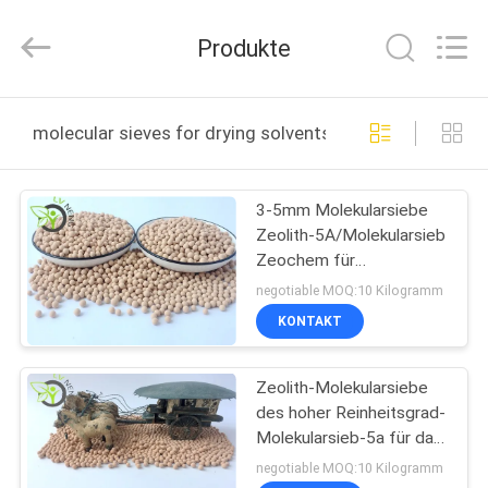
Lvneng
Purification
Technology
Produkte
Co.,Ltd..
All
Rights
Reserved.
ZU
molecular sieves for drying solvents online manufactur
HAUSE
3-5mm Molekularsiebe
PRODUKTE
Zeolith-5A/Molekularsieb
Zeochem für
VIDEOS
Wasserstoff-Verdichter
negotiable MOQ:10 Kilogramm
KONTAKT
VR
Zeolith-Molekularsiebe
SHOW
des hoher Reinheitsgrad-
Molekularsieb-5a für das
ÜBER
Produzieren von N2-O2
negotiable MOQ:10 Kilogramm