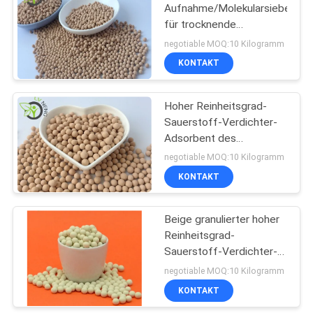
Aufnahme/Molekularsiebe
für trocknende
Lösungsmittel
negotiable MOQ:10 Kilogramm
KONTAKT
Hoher Reinheitsgrad-
Sauerstoff-Verdichter-
Adsorbent des
Reinigungs-
negotiable MOQ:10 Kilogramm
Molekularsieb-5a
KONTAKT
Beige granulierter hoher
Reinheitsgrad-
Sauerstoff-Verdichter-
Adsorbent des
negotiable MOQ:10 Kilogramm
Molekularsieb-5A
KONTAKT