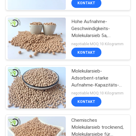
H2
UNS
KONTAKT
Hohe Aufnahme-
WERKSBESICHTIGUNG
Geschwindigkeits-
Molekularsieb 5a,
QUALITÄTSKONTROLLE
Molekularsieb-
negotiable MOQ:10 Kilogramm
Trockenmittel
KONTAKT
KONTAKT
Molekularsieb-
Adsorbent-starke
NEUIGKEITEN
Aufnahme-Kapazitäts-
Größe 3.0-5.0mm des
negotiable MOQ:10 Kilogramm
Zeolith-5A
FÄLLE
KONTAKT
ANGEBOT
Chemisches
Molekularsieb trocknend,
ANFORDERN
Molekularsiebe für