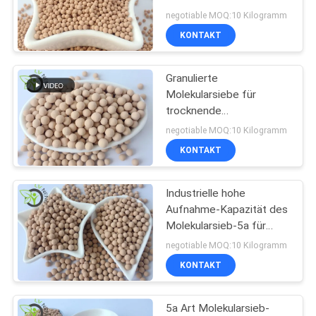
trocknende
negotiable MOQ:10 Kilogramm
Lösungsmittel
SITEMAP
KONTAKT
PRIVACY
Granulierte
Molekularsiebe für
POLICY
trocknende
Lösungsmittel,
negotiable MOQ:10 Kilogramm
Molekularsieb-Trockner
KONTAKT
Industrielle hohe
Aufnahme-Kapazität des
Molekularsieb-5a für
Luftkompressor-Filter
negotiable MOQ:10 Kilogramm
KONTAKT
5a Art Molekularsieb-