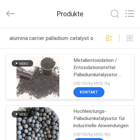
Lvneng
Purification
Technology
Produkte
Co.,Ltd..
All
Rights
Reserved.
ZU
alumina carrier palladium catalyst online manufacture
HAUSE
Metallentoxidation /
PRODUKTE
Entoxidationsmittel
Palladiumkatalysator
VIDEOS
Aluminiumträger
USD130/kg MOQ:1kg
Palladiumkatalysator
KONTAKT
VR
Hochleistungs-
SHOW
Palladiumkatalysator für
industrielle Anwendungen
ÜBER
USD130/kg MOQ:1kg