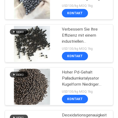
≤ 5,0 ppm 0,1% - 5,0% Pd
USD130/kg MOQ:1kg
Chemische
SITEMAP
KONTAKT
Reaktionsbeschleuniger
PRIVACY
Verbessern Sie Ihre
Effizienz mit einem
POLICY
industriellen
Palladiumkatalysator
USD130/kg MOQ:1kg
KONTAKT
Hoher Pd-Gehalt
Palladiumkatalysator
Kugelform Niedriger
Sauerstoff-
USD130/kg MOQ:1kg
Synthesegehalt 25
KONTAKT
kg/Tasche
Deoxidationsgenauigkeit