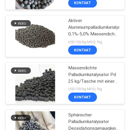
UNS
KONTAKT
Aktiver
WERKSBESICHTIGUNG
Aluminiumpalladiumkatalysator
0,1%-5,0% Massendichte
QUALITÄTSKONTROLLE
< 2000 ppm Anwendung
USD130/kg MOQ:1kg
25 kg/Tasche
KONTAKT
Verpackung
KONTAKT
Massendichte
Palladiumkatalysator Pd
NEUIGKEITEN
25 kg/Tasche mit einer
Deoxidationsgenauigkeit
USD130/kg MOQ:1kg
von weniger als 5,0 ppm
FÄLLE
KONTAKT
ANGEBOT
Sphärischer
Palladiumkatalysator
ANFORDERN
Deoxidationsgenauigkeit