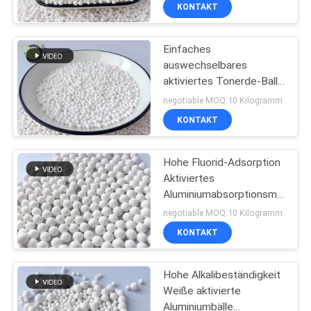
UNS
KONTAKT
Einfaches
WERKSBESICHTIGUNG
auswechselbares
aktiviertes Tonerde-Ball-
QUALITÄTSKONTROLLE
Erdgas-aktiviertes
negotiable MOQ:10 Kilogramm
Tonerde-Trockenmittel
KONTAKT
Msds
KONTAKT
Hohe Fluorid-Adsorption
Aktiviertes
NEUIGKEITEN
Aluminiumabsorptionsmittel
Weiß Aktiviertes
negotiable MOQ:10 Kilogramm
Aluminiumabsorptionsmittel
FÄLLE
KONTAKT
Trockner
ANGEBOT
Hohe Alkalibeständigkeit
Weiße aktivierte
ANFORDERN
Aluminiumbälle