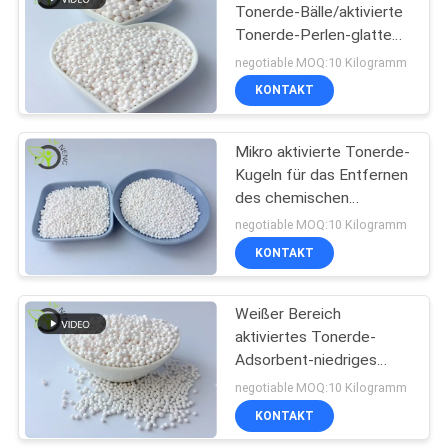
Tonerde-Bälle/aktivierte
Tonerde-Perlen-glatte
Oberfläche
negotiable MOQ:10 Kilogramm
KONTAKT
Mikro aktivierte Tonerde-
Kugeln für das Entfernen
des chemischen
zusätzlichen Mittels
negotiable MOQ:10 Kilogramm
KONTAKT
Weißer Bereich
aktiviertes Tonerde-
Adsorbent-niedriges
Abstauben für
negotiable MOQ:10 Kilogramm
Wasseraufnahme
KONTAKT