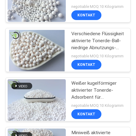
aktiviertes Aluminium
negotiable MOQ:10 Kilogramm
Trockner
SITEMAP
KONTAKT
PRIVACY
Verschiedene Flüssigkeit
aktivierte Tonerde-Ball-
POLICY
niedrige Abnutzungs-
Tonerde-keramische
negotiable MOQ:10 Kilogramm
Bälle
KONTAKT
Weißer kugelförmiger
aktivierter Tonerde-
Adsorbent für
Trinkwasser-Filter
negotiable MOQ:10 Kilogramm
KONTAKT
Miniweiß aktivierte