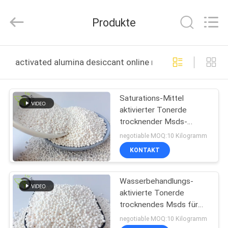
Lvneng
Purification
Technology
Produkte
Co.,Ltd..
All
Rights
Reserved.
ZU
activated alumina desiccant online manufacture
HAUSE
Saturations-Mittel
PRODUKTE
aktivierter Tonerde
trocknender Msds-
VIDEOS
Gebrauch im Polyäthylen
negotiable MOQ:10 Kilogramm
oder im Styrol
KONTAKT
VR
Wasserbehandlungs-
SHOW
aktivierte Tonerde
trocknendes Msds für
ÜBER
Fluorid-Arsen-Abbau
negotiable MOQ:10 Kilogramm