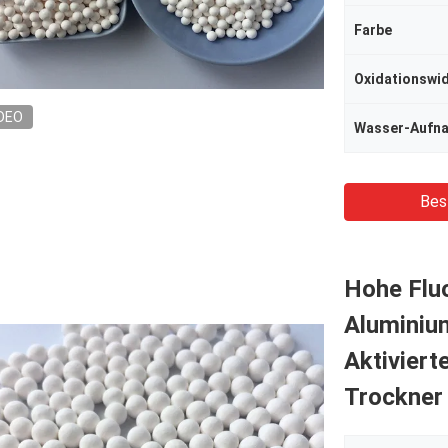
Farbe
Oxidationswi
DEO
Wasser-Aufn
Bes
Hohe Fluo
Aluminiu
Aktiviert
Trockner