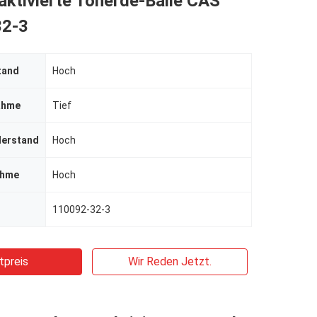
ktivierte Tonerde-Bälle CAS
32-3
tand
Hoch
ahme
Tief
derstand
Hoch
ahme
Hoch
110092-32-3
tpreis
Wir Reden Jetzt.