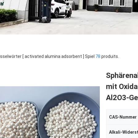
sselwörter [ activated alumina adsorbent ] Spiel
78
produits.
Sphärena
mit Oxid
Al2O3-Ge
CAS-Nummer
Alkali-Widers