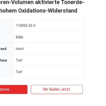
ren-Volumen aktivierte Tonerde-
t hohem Oxidations-Widerstand
110092-32-3
Bälle
tand
Hoch
ahme
Tief
Tief
tpreis
Wir Reden Jetzt.