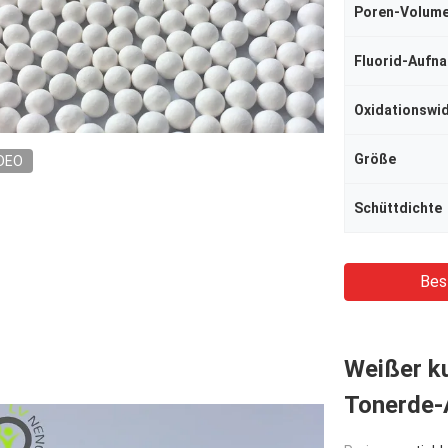
Poren-Volum
Fluorid-Aufn
Oxidationswi
Größe
DEO
Schüttdichte
Bes
Weißer ku
Tonerde-A