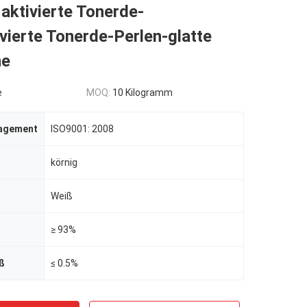
aktivierte Tonerde-
ivierte Tonerde-Perlen-glatte
he
e
MOQ:
10 Kilogramm
nagement
ISO9001: 2008
körnig
Weiß
≥ 93%
ß
≤ 0.5%