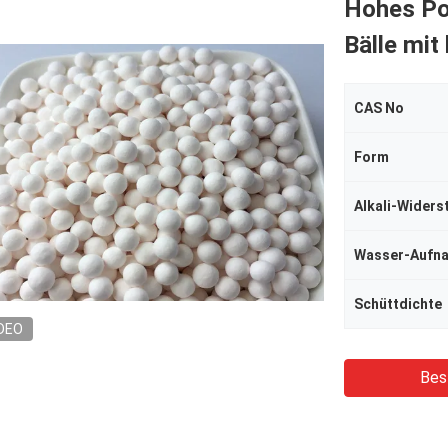
Hohes Po
Bälle mi
CAS No
Form
Alkali-Widers
Wasser-Aufn
Schüttdichte
DEO
Bes