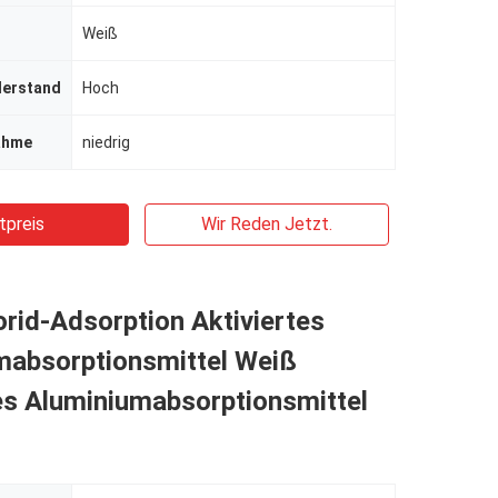
Weiß
derstand
Hoch
ahme
niedrig
tpreis
Wir Reden Jetzt.
rid-Adsorption Aktiviertes
mabsorptionsmittel Weiß
es Aluminiumabsorptionsmittel