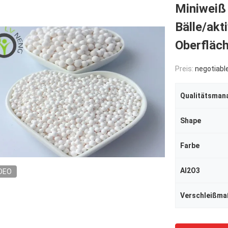
Miniweiß 
Bälle/akt
Oberfläc
Preis:
negotiabl
Qualitätsma
Shape
Farbe
Al2O3
DEO
Verschleißma