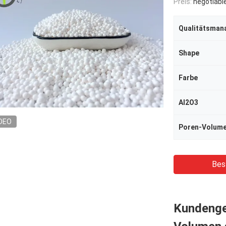
Preis:
negotiabl
Qualitätsma
Shape
Farbe
Al2O3
DEO
Poren-Volum
Bes
Kundenge