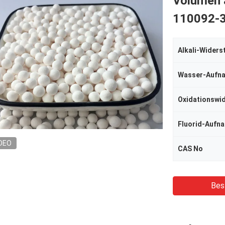
Volumen a
110092-
Alkali-Widers
Wasser-Aufn
Oxidationswi
Fluorid-Aufn
DEO
CAS No
Bes