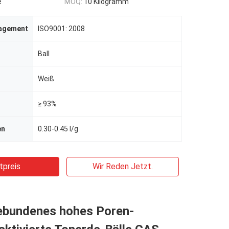
e
MOQ:
10 Kilogramm
nagement
ISO9001: 2008
Ball
Weiß
≥ 93%
en
0.30-0.45 l/g
tpreis
Wir Reden Jetzt.
bundenes hohes Poren-