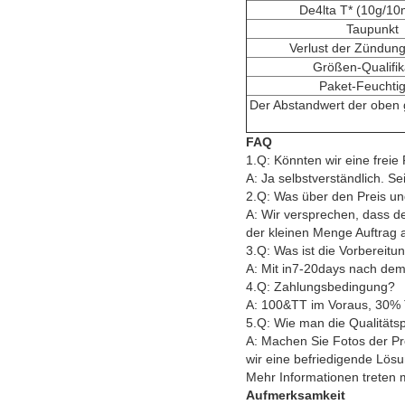
De4lta T* (10g/10
Taupunkt
Verlust der Zündung
Größen-Qualifik
Paket-Feuchtig
Der Abstandwert der oben 
FAQ
1.Q: Könnten wir eine frei
A: Ja selbstverständlich. S
2.Q: Was über den Preis 
A: Wir versprechen, dass d
der kleinen Menge Auftrag 
3.Q: Was ist die Vorbereitu
A: Mit in7-20days nach de
4.Q: Zahlungsbedingung?
A: 100&TT im Voraus, 30% 
5.Q: Wie man die Qualitäts
A: Machen Sie Fotos der Pr
wir eine befriedigende Lösu
Mehr Informationen treten m
Aufmerksamkeit