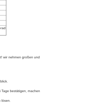
Grad
ist! wir nehmen großen und
lick.
i Tage bestätigen, machen
 lösen.