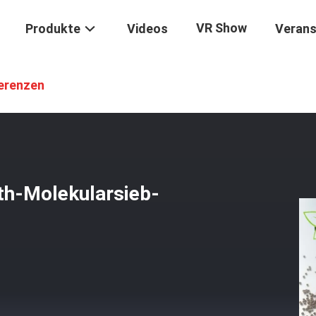
VR Show
Produkte
Videos
Verans
olierendes Hohles Glaszeolith-Molekularsieb-Trocknendes Feuchtigkei
erenzen
ith-Molekularsieb-