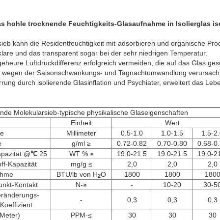
s hohle trocknende Feuchtigkeits-Glasaufnahme in Isolierglas iso
ieb kann die Residentfeuchtigkeit mit-adsorbieren und organische Prod
klare und das transparent sogar bei der sehr niedrigen Temperatur.
ngeheure Luftdruckdifferenz erfolgreich vermeiden, die auf das Glas ges
wegen der Saisonschwankungs- und Tagnachtumwandlung verursacht w
ung durch isolierende Glasinflation und Psychiater, erweitert das Leb
ende Molekularsieb-typische physikalische Glaseigenschaften
Einheit
Wert
ße
Millimeter
0.5-1.0
1.0-1.5
1.5-2
e
g/ml ≥
0.72-0.82
0.70-0.80
0.68-0
pazität @
℃
25
WT % ≥
19.0-21.5
19.0-21.5
19.0-2
ff-Kapazität
mg/g ≤
2,0
2,0
2,0
ahme
BTU/lb von H
O
1800
1800
180
2
unkt-Kontakt
N-≥
-
10-20
30-5
ränderungs-
-
0,3
0,3
0,3
Koeffizient
Meter)
PPM-≤
30
30
30