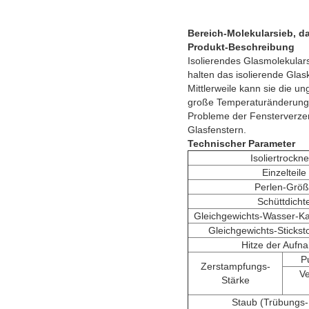
Bereich-Molekularsieb, da
Produkt-Beschreibung
Isolierendes Glasmolekulars
halten das isolierende Glas
Mittlerweile kann sie die u
große Temperaturänderung 
Probleme der Fensterverzerr
Glasfenstern.
Technischer Parameter
Isoliertrockn
Einzelteile
Perlen-Grö
Schüttdicht
Gleichgewichts-Wasser-Ka
Gleichgewichts-Sticksto
Hitze der Aufn
P
Zerstampfungs-
Ve
Stärke
Staub (Trübungs-