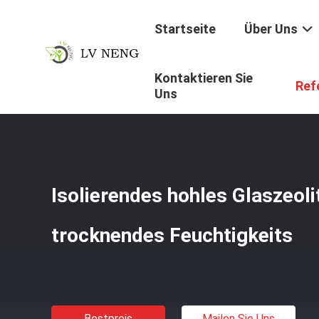
Startseite
Über Uns
Kontaktieren Sie
Startseite
/
Produkte
/
Molekularsiebe Des Zeoliths
/
Is
Ref
Uns
Isolierendes hohles Glaszeol
trocknendes Feuchtigkeits
Bestpreis
Mailen Sie Uns