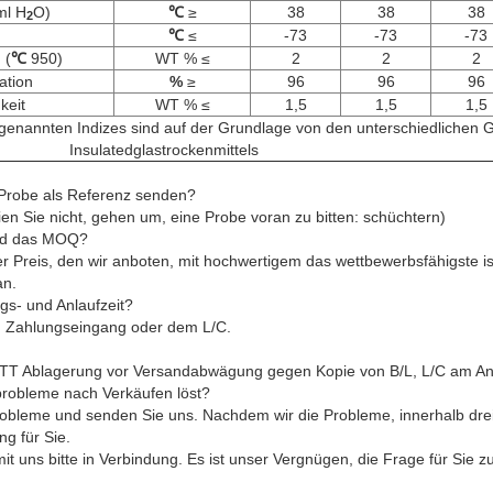
ml H
O)
℃
≥
38
38
38
2
℃
≤
-73
-73
-73
 (
℃
950)
WT % ≤
2
2
2
ation
%
≥
96
96
96
keit
WT % ≤
1,5
1,5
1,5
genannten Indizes sind auf der Grundlage von den unterschiedlichen 
Insulatedglastrockenmittels
e Probe als Referenz senden?
eien Sie nicht, gehen um, eine Probe voran zu bitten: schüchtern)
und das MOQ?
er Preis, den wir anboten, mit hochwertigem das wettbewerbsfähigste 
an.
ngs- und Anlaufzeit?
m Zahlungseingang oder dem L/C.
TT Ablagerung vor Versandabwägung gegen Kopie von B/L, L/C am Anb
probleme nach Verkäufen löst?
obleme und senden Sie uns. Nachdem wir die Probleme, innerhalb dre
ng für Sie.
it uns bitte in Verbindung. Es ist unser Vergnügen, die Frage für Sie zu