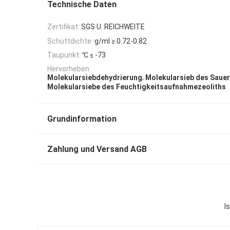
Technische Daten
Zertifikat:
SGS U. REICHWEITE
Schüttdichte:
g/ml ≥ 0.72-0.82
Taupunkt:
℃ ≤ -73
Hervorheben:
,
Molekularsiebdehydrierung
Molekularsieb des Saue
Molekularsiebe des Feuchtigkeitsaufnahmezeoliths
Grundinformation
Zahlung und Versand AGB
I