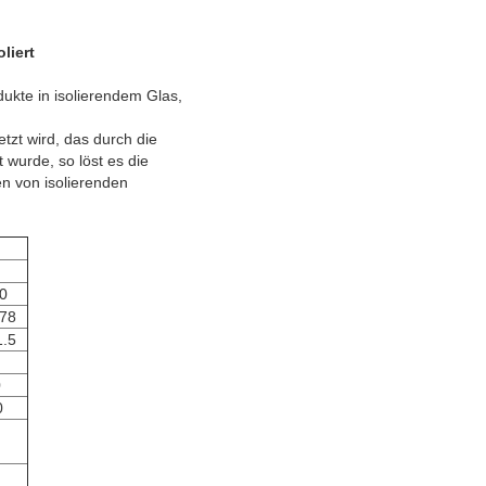
liert
ukte in isolierendem Glas,
etzt wird, das durch die
urde, so löst es die
en von isolierenden
.0
.78
1.5
0
0