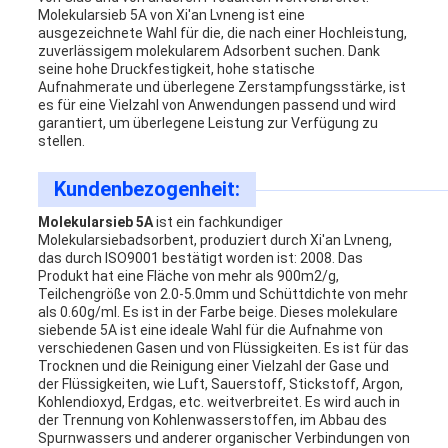
Molekularsieb 5A von Xi'an Lvneng ist eine
ausgezeichnete Wahl für die, die nach einer Hochleistung,
zuverlässigem molekularem Adsorbent suchen. Dank
seine hohe Druckfestigkeit, hohe statische
Aufnahmerate und überlegene Zerstampfungsstärke, ist
es für eine Vielzahl von Anwendungen passend und wird
garantiert, um überlegene Leistung zur Verfügung zu
stellen.
Kundenbezogenheit:
Molekularsieb 5A
ist ein fachkundiger
Molekularsiebadsorbent, produziert durch Xi'an Lvneng,
das durch ISO9001 bestätigt worden ist: 2008. Das
Produkt hat eine Fläche von mehr als 900m2/g,
Teilchengröße von 2.0-5.0mm und Schüttdichte von mehr
als 0.60g/ml. Es ist in der Farbe beige. Dieses molekulare
siebende 5A ist eine ideale Wahl für die Aufnahme von
verschiedenen Gasen und von Flüssigkeiten. Es ist für das
Trocknen und die Reinigung einer Vielzahl der Gase und
der Flüssigkeiten, wie Luft, Sauerstoff, Stickstoff, Argon,
Kohlendioxyd, Erdgas, etc. weitverbreitet. Es wird auch in
der Trennung von Kohlenwasserstoffen, im Abbau des
Spurnwassers und anderer organischer Verbindungen von