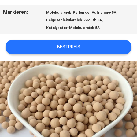
ÜBER
Markieren:
,
Molekularsieb-Perlen der Aufnahme-5A
,
Beige Molekularsieb-Zeolith 5A
UNS
Katalysator-Molekularsieb 5A
WERKSBESICHTIGUNG
BESTPREIS
QUALITÄTSKONTROLLE
KONTAKT
NEUIGKEITEN
FÄLLE