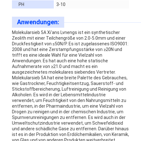
PH
3-10
Anwendungen:
Molekularsieb 5A Xi'ans Lvnengs ist ein synthetischer
Zeolith mit einer Teilchengröße von 2.0-5.0mm und einer
Druckfestigkeit von ≤50N/P. Es ist zugelassenes ISO9001:
2008 und hat eine Zerstampfungsstärke von ≥20N und
trifft es eine ideale Wahl für eine Vielzahl von
Anwendungen. Es hat auch eine hohe statische
Aufnahmerate von ≥21.0 und macht es ein
ausgezeichnetes molekulares siebendes Vertreter.
Molekularsieb 5A hat eine breite Palette des Gebrauches,
wie Gastrockner, Feuchtigkeitsentzug, Sauerstoff- und
Stickstoffbereicherung, Luftreinigung und Reinigung von
Alkoholen. Es wird in der Lebensmittelindustrie
verwendet, um Feuchtigkeit von den Nahrungsmitteln zu
entfernen, in der Pharmaindustrie, um eine Vielzahl von
Drogen zu reinigen und in der chemischen Industrie, um
Spurnverunreinigungen zu entfernen. Es wird auch in der
Umweltschutzindustrie verwendet, um Schwefeldioxid
und andere schädliche Gase zu entfernen. Darüber hinaus
ist es in der Produktion von Erdölchemikalien, von Keramik,
von Glas und von anderen Produkten weitverbreitet.