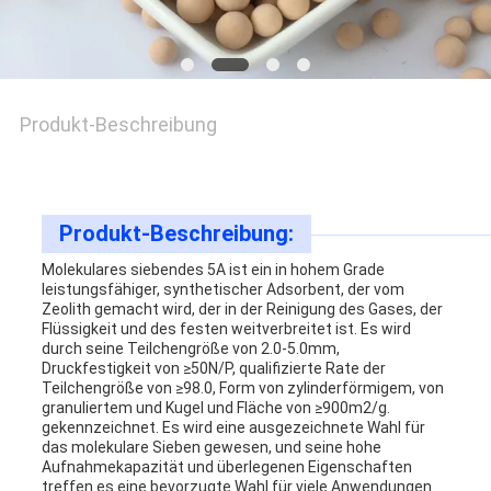
ANGEBOT
ANFORDERN
Produkt-Beschreibung
SITEMAP
Produkt-Beschreibung:
Molekulares siebendes 5A ist ein in hohem Grade
PRIVACY
leistungsfähiger, synthetischer Adsorbent, der vom
Zeolith gemacht wird, der in der Reinigung des Gases, der
POLICY
Flüssigkeit und des festen weitverbreitet ist. Es wird
durch seine Teilchengröße von 2.0-5.0mm,
Druckfestigkeit von ≥50N/P, qualifizierte Rate der
Teilchengröße von ≥98.0, Form von zylinderförmigem, von
granuliertem und Kugel und Fläche von ≥900m2/g.
gekennzeichnet. Es wird eine ausgezeichnete Wahl für
das molekulare Sieben gewesen, und seine hohe
Aufnahmekapazität und überlegenen Eigenschaften
treffen es eine bevorzugte Wahl für viele Anwendungen.