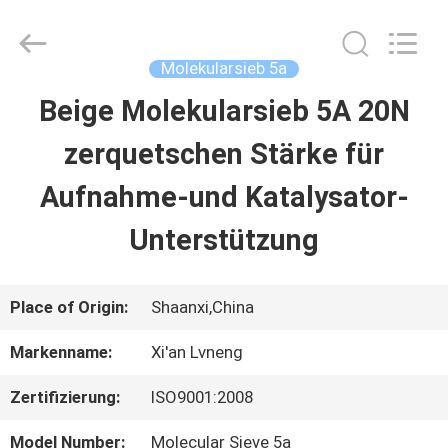
Xi'an
Lvneng
Purification
Technology
Molekularsieb 5a
Co.,Ltd..
All
Beige Molekularsieb 5A 20N
ZU
Rights
Reserved.
zerquetschen Stärke für
HAUSE
Aufnahme-und Katalysator-
PRODUKTE
Unterstützung
VIDEOS
Place of Origin:
Shaanxi,China
Markenname:
Xi'an Lvneng
VR
Zertifizierung:
ISO9001:2008
SHOW
Model Number:
Molecular Sieve 5a