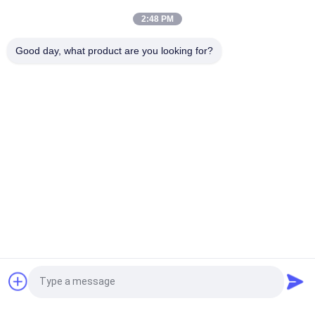
5a effektive
2:48 PM
3-5mm Molekularsiebe Zeolith-5A/Molekularsieb Zeochem für
Good day, what product are you looking for?
Wasserstoff-Verdichter
Beliebte Kategorien
Alle
Molekularsieb-
Trockenmittel Des 
Adsorbent
Molekularsieb-3A
Trockenmittel Des 
Molekularsieb 5a
Molekularsiebs 4a
Trockenmittel Des 
Molekularsiebtrockenmitte
Molekularsiebs 13x
Molekularsiebe Des 
Kohlenstoff-
Fordern Sie ein Angebot
Zeoliths
Molekularsieb