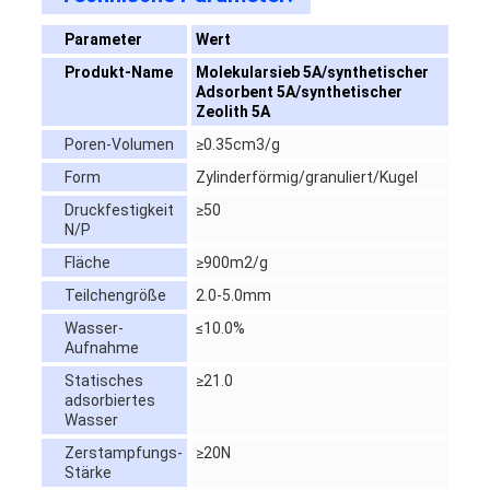
Parameter
Wert
Produkt-Name
Molekularsieb 5A/synthetischer
Adsorbent 5A/synthetischer
Zeolith 5A
Poren-Volumen
≥0.35cm3/g
Form
Zylinderförmig/granuliert/Kugel
Druckfestigkeit
≥50
N/P
Fläche
≥900m2/g
Teilchengröße
2.0-5.0mm
Wasser-
≤10.0%
Aufnahme
Statisches
≥21.0
adsorbiertes
Wasser
Zerstampfungs-
≥20N
Stärke