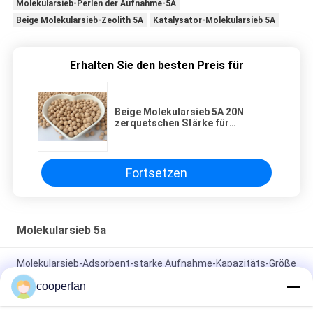
Molekularsieb-Perlen der Aufnahme-5A
Beige Molekularsieb-Zeolith 5A
Katalysator-Molekularsieb 5A
Erhalten Sie den besten Preis für
Beige Molekularsieb 5A 20N
zerquetschen Stärke für
Aufnahme-und Katalysator-
Unterstützung
Fortsetzen
Molekularsieb 5a
Molekularsieb-Adsorbent-starke Aufnahme-Kapazitäts-Größe
3.0-5.0mm des Zeolith-5A
cooperfan
Industrielle Pore H2O CO2 Luft-Reinigung des Molekularsieb-