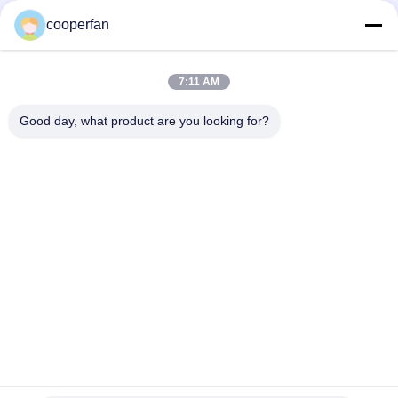
3.0-5.0mm des Zeolith-5A
cooperfan
Industrielle Pore H2O CO2 Luft-Reinigung des Molekularsieb-
5a effektive
7:11 AM
3-5mm Molekularsiebe Zeolith-5A/Molekularsieb Zeochem für
Wasserstoff-Verdichter
Good day, what product are you looking for?
Beliebte Kategorien
Alle
Molekularsieb-
Trockenmittel Des 
Adsorbent
Molekularsieb-3A
Trockenmittel Des 
Molekularsieb 5a
Molekularsiebs 4a
Trockenmittel Des 
Molekularsiebtrockenmitte
Molekularsiebs 13x
Molekularsiebe Des 
Kohlenstoff-
Zeoliths
Molekularsieb