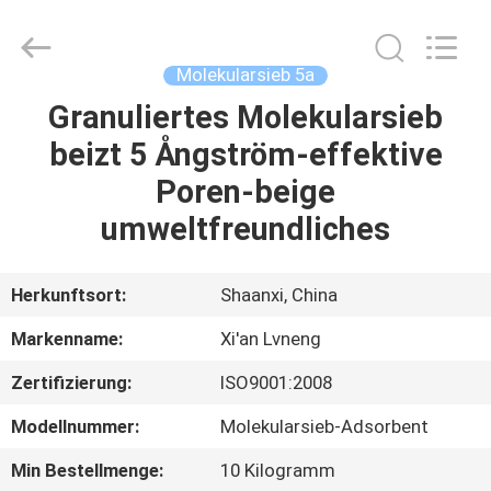
Lvneng
Purification
Technology
Co.,Ltd..
All
Molekularsieb 5a
Rights
Reserved.
Granuliertes Molekularsieb
ZU
beizt 5 Ångström-effektive
HAUSE
Poren-beige
PRODUKTE
umweltfreundliches
VIDEOS
Herkunftsort:
Shaanxi, China
Markenname:
Xi'an Lvneng
VR
Zertifizierung:
ISO9001:2008
SHOW
Modellnummer:
Molekularsieb-Adsorbent
ÜBER
Min Bestellmenge:
10 Kilogramm