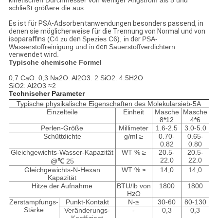
kinetischen Durchmesser von weniger Ångström als 5 und
schließt größere die aus.
Es ist für PSA-Adsorbentanwendungen besonders passend, in
denen sie möglicherweise für die Trennung von Normal und von
isoparaffins
(C4 zu
den
Spezies C6), in
der
PSA-
Wasserstoffreinigung und in
den
Sauerstoffverdichtern
verwendet wird
.
Typische chemische Formel
0,7 CaO. 0,3 Na2O. Al2O3. 2 SiO2. 4.5H2O
SiO2: Al2O3 ≈2
Technischer Parameter
Typische physikalische Eigenschaften des Molekularsieb-5A
Einzelteile
Einheit
Masche
Masche
8
*
12
4
*
6
Perlen-Größe
Millimeter
1.6-2.5
3.0-5.0
Schüttdichte
g/ml ≥
0.70-
0.65-
0.82
0.80
Gleichgewichts-Wasser-Kapazität
WT % ≥
20.5-
20.5-
22.0
22.0
@
℃
25
Gleichgewichts-N-Hexan
WT % ≥
14,0
14,0
Kapazität
Hitze der Aufnahme
BTU/lb von
1800
1800
H
O
2
Zerstampfungs-
Punkt-Kontakt
N-≥
30-60
80-130
Stärke
Veränderungs-
-
0,3
0,3