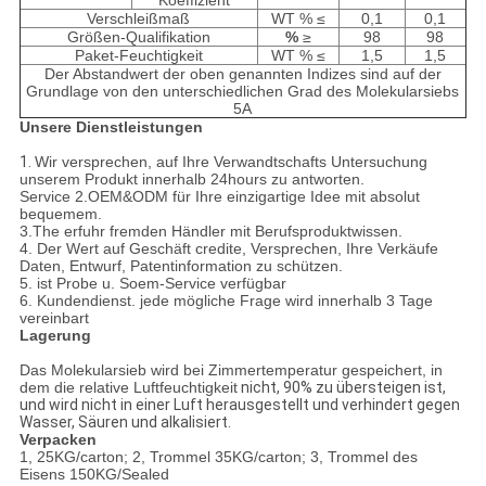
Koeffizient
Verschleißmaß
WT % ≤
0,1
0,1
Größen-Qualifikation
%
≥
98
98
Paket-Feuchtigkeit
WT % ≤
1,5
1,5
Der Abstandwert der oben genannten Indizes sind auf der
Grundlage von den unterschiedlichen Grad des Molekularsiebs
5A
Unsere Dienstleistungen
1.
Wir versprechen, auf Ihre Verwandtschafts Untersuchung
unserem Produkt innerhalb 24hours zu antworten.
Service 2.OEM&ODM für Ihre einzigartige Idee mit absolut
bequemem.
3.The erfuhr fremden Händler mit Berufsproduktwissen.
4. Der Wert auf Geschäft credite, Versprechen, Ihre Verkäufe
Daten, Entwurf, Patentinformation zu schützen.
5. ist Probe u. Soem-Service verfügbar
6. Kundendienst. jede mögliche Frage wird innerhalb 3 Tage
vereinbart
Lagerung
Das Molekularsieb wird bei Zimmertemperatur gespeichert, in
dem die relative Luftfeuchtigkeit
nicht, 90% zu übersteigen
ist,
und wird nicht in
einer Luft
herausgestellt und verhindert gegen
Wasser, Säuren und alkalisiert.
Verpacken
1, 25KG/carton; 2, Trommel 35KG/carton; 3, Trommel des
Eisens 150KG/Sealed