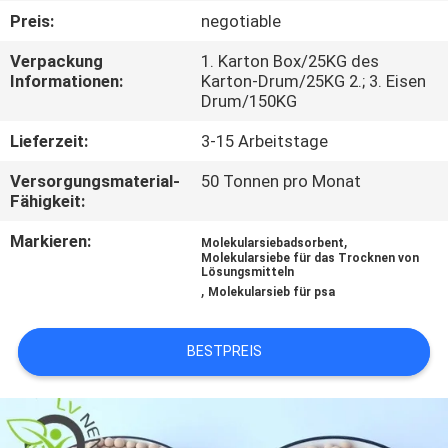
UNS
Preis:
negotiable
Verpackung
1. Karton Box/25KG des
WERKSBESICHTIGUNG
Informationen:
Karton-Drum/25KG 2.; 3. Eisen
Drum/150KG
QUALITÄTSKONTROLLE
Lieferzeit:
3-15 Arbeitstage
Versorgungsmaterial-
50 Tonnen pro Monat
KONTAKT
Fähigkeit:
Markieren:
,
Molekularsiebadsorbent
Molekularsiebe für das Trocknen von
NEUIGKEITEN
Lösungsmitteln
,
Molekularsieb für psa
FÄLLE
BESTPREIS
ANGEBOT
ANFORDERN