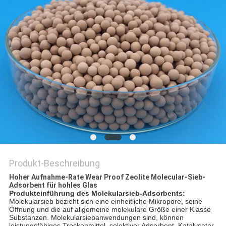
SITEMAP
PRIVACY
POLICY
Produkt-Beschreibung
Hoher Aufnahme-Rate Wear Proof Zeolite Molecular-Sieb-
Adsorbent für hohles Glas
Produkteinführung
des
Molekularsieb-Adsorbents:
Molekularsieb bezieht sich eine einheitliche Mikropore, seine
Öffnung und die auf allgemeine molekulare Größe einer Klasse
Substanzen. Molekularsiebanwendungen sind, können
leistungsfähiges Trockenmittel, selektiver Adsorbent, Katalysator,