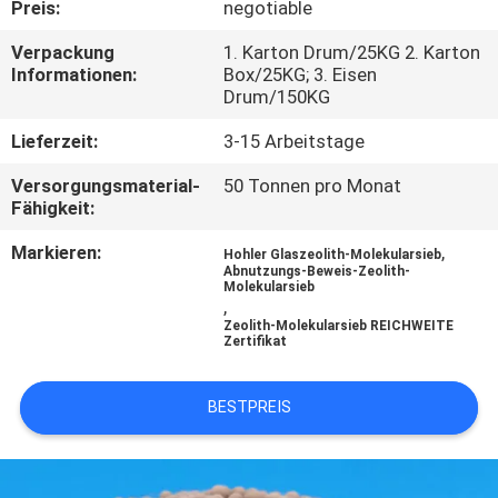
Preis:
negotiable
UNS
Verpackung
1. Karton Drum/25KG 2. Karton
Informationen:
Box/25KG; 3. Eisen
WERKSBESICHTIGUNG
Drum/150KG
Lieferzeit:
3-15 Arbeitstage
QUALITÄTSKONTROLLE
Versorgungsmaterial-
50 Tonnen pro Monat
Fähigkeit:
KONTAKT
Markieren:
,
Hohler Glaszeolith-Molekularsieb
Abnutzungs-Beweis-Zeolith-
Molekularsieb
NEUIGKEITEN
,
Zeolith-Molekularsieb REICHWEITE
Zertifikat
FÄLLE
BESTPREIS
ANGEBOT
ANFORDERN