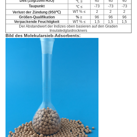
Delt (10g/10ml H
O)
40
40
40
2
℃ ≥
Taupunkt
-73
-73
-73
℃ ≤
WT % ≤
2
2
2
Verlust der Zündung (950℃)
Größen-Qualifikation
%
≥
96
96
96
Verpackende Feuchtigkeit
WT % ≤
1,5
1,5
1,5
Der Abstandwert der Indizes oben basieren auf den Graden
Insulatedglastrockners
Bild des
Molekularsieb-Adsorbents: