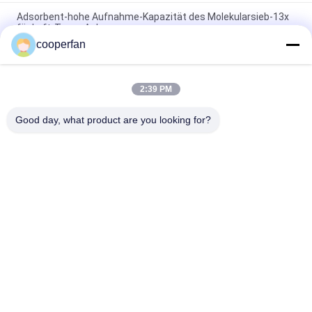
Adsorbent-hohe Aufnahme-Kapazität des Molekularsieb-13x
für Luft-Trenn-Anlage
cooperfan
High Voltage Electric Switchgear Adsorbent of Molecular
Sieve with Attrition Rate WT 0.1%
2:39 PM
CAS No. 1318-02-1 sf6 sulfur hexafluoride with Attrition Rate
WT 0.1%
Good day, what product are you looking for?
Beliebte Kategorien
Alle
Molekularsieb-
Trockenmittel Des 
Adsorbent
Molekularsieb-3A
Trockenmittel Des 
Molekularsieb 5a
Molekularsiebs 4a
Trockenmittel Des 
Molekularsiebtrockenmitte
Molekularsiebs 13x