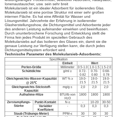
Ionenaustauscher, usw. sein sehr breit
Molekularsieb ist ein idealer Adsorbent für isolierendes Glas.
Molekularsieb ist eine poröse Struktur mit einer sehr großen
internen Fläche. Es hat eine Affinität für Wasser und
Lösungsmittel. Jahrzehnte der Erfahrung in isolierender
Glasherstellungsshow, die Dichtungsmittel und Adsorbente jeder
des anderen Leistung aufeinander einwirken und beeinflussen.
Durch ununterbrochene Forschung und Entwicklung stellt die
Firma fein jedes Produkt im speziellen Gebrauch des
Molekularsiebs auf das Isolieren des Glases ein, damit sie die
genaue Leistung zur Verfügung stellen kann, die durch jedes
Dichtungsmittelsystem erfordert wird.
Technische Parameter des
Molekularsieb-Adsorbents:
Spezifikation
Einheit
Wert
Perlen-Größe
Millimeter
0.5-1.0
1.0-1.5
1.5-2.0
Schüttdichte
g/ml ≥
0.72-
0.70-
0.68-
0.82
0.80
0.78
Gleichgewichts-Wasser-Kapazität
WT % ≥
19.0-
19.0-
19.0-
21.5
21.5
21.5
@ 25℃
Gleichgewichts-Stickstoff-
mg/g ≤
2,0
2,0
2,0
Kapazität
Aufnahme-
Hitze
BTU/lb von
1800
1800
1800
H
O
2
Zerstampfungs-
Punkt-Kontakt
N-≥
-
10-20
30-50
Stärke
Variabler
-
0,3
0,3
0,3
Koeffizient
Staub (Trübungs-Meter)
PPM-≤
30
30
30