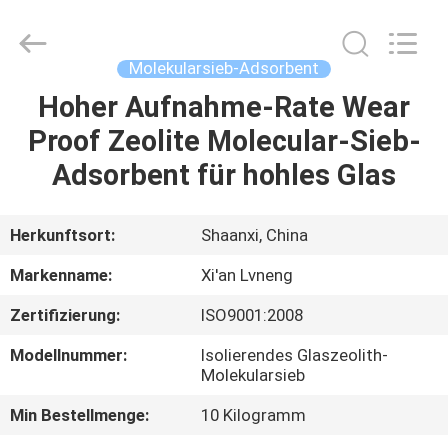
Lvneng
Purification
Technology
Co.,Ltd..
All
Molekularsieb-Adsorbent
Rights
Reserved.
Hoher Aufnahme-Rate Wear
ZU
Proof Zeolite Molecular-Sieb-
HAUSE
Adsorbent für hohles Glas
PRODUKTE
Herkunftsort:
Shaanxi, China
VIDEOS
Markenname:
Xi'an Lvneng
Zertifizierung:
ISO9001:2008
VR
Modellnummer:
Isolierendes Glaszeolith-
SHOW
Molekularsieb
Min Bestellmenge:
10 Kilogramm
ÜBER