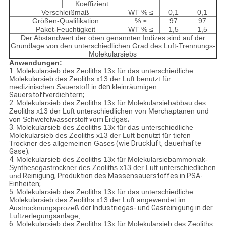
Koeffizient
Verschleißmaß
WT % ≤
0,1
0,1
Größen-Qualifikation
% ≥
97
97
Paket-Feuchtigkeit
WT % ≤
1,5
1,5
Der Abstandwert der oben genannten Indizes sind auf der
Grundlage von den unterschiedlichen Grad des Luft-Trennungs-
Molekularsiebs
Anwendungen:
1.
Molekularsieb des Zeoliths 13x für das unterschiedliche
Molekularsieb des Zeoliths x13 der Luft benutzt für
medizinischen Sauerstoff in
den
kleinräumigen
Sauerstoffverdichtern;
2.
Molekularsieb des Zeoliths 13x für Molekularsiebabbau des
Zeoliths x13 der Luft unterschiedlichen von Merchaptanen und
von Schwefelwasserstoff
vom Erdgas;
3.
Molekularsieb des Zeoliths 13x für das unterschiedliche
Molekularsieb des Zeoliths x13 der Luft benutzt für tiefen
Trockner des allgemeinen Gases
(wie Druckluft, dauerhafte
Gase);
4.
Molekularsieb des Zeoliths 13x für Molekularsiebammoniak-
Synthesegastrockner des Zeoliths x13 der Luft unterschiedlichen
und
Reinigung, Produktion des Massensauerstoffes in PSA-
Einheiten;
5.
Molekularsieb des Zeoliths 13x für das unterschiedliche
Molekularsieb des Zeoliths x13 der Luft angewendet im
Austrocknungsprozeß
der Industriegas- und Gasreinigung in
der
Luftzerlegungsanlage;
6.
Molekularsieb des Zeoliths 13x für Molekularsieb des Zeoliths