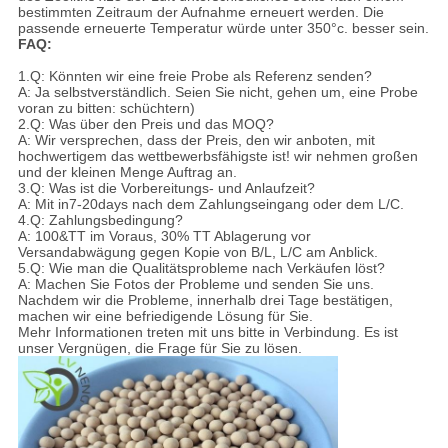
bestimmten Zeitraum der Aufnahme erneuert werden. Die
passende erneuerte Temperatur würde unter 350°c. besser sein.
FAQ:
1.Q: Könnten wir eine freie Probe als Referenz senden?
A: Ja selbstverständlich. Seien Sie nicht, gehen um, eine Probe
voran zu bitten: schüchtern)
2.Q: Was über den Preis und das MOQ?
A: Wir versprechen, dass der Preis, den wir anboten, mit
hochwertigem das wettbewerbsfähigste ist! wir nehmen großen
und der kleinen Menge Auftrag an.
3.Q: Was ist die Vorbereitungs- und Anlaufzeit?
A: Mit in7-20days nach dem Zahlungseingang oder dem L/C.
4.Q: Zahlungsbedingung?
A: 100&TT im Voraus, 30% TT Ablagerung vor
Versandabwägung gegen Kopie von B/L, L/C am Anblick.
5.Q: Wie man die Qualitätsprobleme nach Verkäufen löst?
A: Machen Sie Fotos der Probleme und senden Sie uns.
Nachdem wir die Probleme, innerhalb drei Tage bestätigen,
machen wir eine befriedigende Lösung für Sie.
Mehr Informationen treten mit uns bitte in Verbindung. Es ist
unser Vergnügen, die Frage für Sie zu lösen.