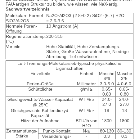
FAU-artigen Struktur zu bilden, wie wissen, wie NaX-artig.
Sachwortverzeichnis
Molekulare Formel
Na2O·Al2O3·(2.8±0.2) SiO2 ·(6-7) H2O
SiO2/Al2O3
≈ 2.6-3.6
Normale Poren-
10 Ångström (Å)
Öffnung
Regenerationstemp.
200-315
(°C)
Vorteile
Hohe Stabilität; Hohe Zerstampfungs-
Stärke; Große Wasseraufnahme; Niedrige
Abreibung; Tief entwässert
Luft-Trennungs-Molekularsieb-typische physikalische
Eigenschaften
Einzelteile
Einheit
Masche
Masche
4*6
3*5
Perlen-Größe
Millimeter
3.0-5.0
4.0-6.0
Schüttdichte
g/ml ≥
0.65-
0.65-
0.80
0.80
Gleichgewichts-Wasser-Kapazität
WT % ≥
24.0-
24.0-
27.0
27.0
@ 25℃
Gleichgewichts-Kohlendioxyd-
WT % ≥
18
18
Kapazität
Hitze der Aufnahme
BTU/lb von
1800
1800
H
O
2
Zerstampfungs-
Punkt-Kontakt
N-≥
80-130
80-130
Stärke
Veränderungs-
-
0,3
0,3