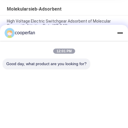
Molekularsieb-Adsorbent
High Voltage Electric Switchgear Adsorbent of Molecular
Sieve with Attrition Rate WT 0.1%
cooperfan
CAS No. 1318-02-1 sf6 sulfur hexafluoride with Attrition Rate
WT 0.1%
12:01 PM
Adsorption Auxiliary Agent Zeolite Adsorbent Molecular Sieve
for Optimal Results
Good day, what product are you looking for?
Beliebte Kategorien
Alle
Molekularsieb-
Trockenmittel Des 
Adsorbent
Molekularsieb-3A
Trockenmittel Des 
Molekularsieb 5a
Molekularsiebs 4a
Trockenmittel Des 