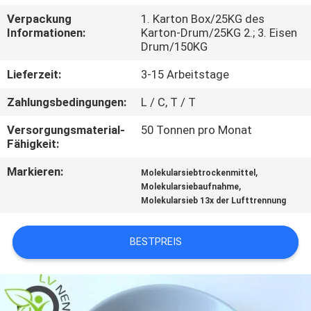
UNS
Verpackung
1. Karton Box/25KG des
Informationen:
Karton-Drum/25KG 2.; 3. Eisen
Drum/150KG
WERKSBESICHTIGUNG
Lieferzeit:
3-15 Arbeitstage
QUALITÄTSKONTROLLE
Zahlungsbedingungen:
L / C, T / T
Versorgungsmaterial-
50 Tonnen pro Monat
KONTAKT
Fähigkeit:
Markieren:
,
Molekularsiebtrockenmittel
NEUIGKEITEN
,
Molekularsiebaufnahme
Molekularsieb 13x der Lufttrennung
FÄLLE
BESTPREIS
ANGEBOT
ANFORDERN