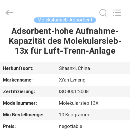
Lvneng
Purification
Technology
Co.,Ltd..
All
Molekularsieb-Adsorbent
Rights
Reserved.
Adsorbent-hohe Aufnahme-
ZU
Kapazität des Molekularsieb-
HAUSE
13x für Luft-Trenn-Anlage
PRODUKTE
Herkunftsort:
Shaanxi, China
VIDEOS
Markenname:
Xi'an Lvneng
Zertifizierung:
ISO9001:2008
VR
Modellnummer:
Molekularsieb 13X
SHOW
Min Bestellmenge:
10 Kilogramm
ÜBER
Preis:
negotiable