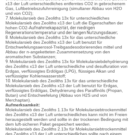
x13 der Luft unterschiedliches entferntes CO2 in gebrochenem
Gas, Luftbetriebszufuhrreinigung (simultaner Abbau von H2O
und von CO2);
7.
Molekularsieb des Zeoliths 13x für unterschiedliches
Molekularsieb des Zeoliths x13 der Luft die Eigenschaften der
hohen CO2-
Aufnahmekapazität, der niedrigen
Regenerationstemperatur und der langen Nutzungsdauer;
8.
Molekularsieb des Zeoliths 13x für das unterschiedliche
Molekularsieb des Zeoliths x13 der Luft benutzt für
Entschwefelungsaerosol-Treibgasdesodorierendes mittel und
Abbau der n-angeketteten Zusammensetzung von den
aromatischen Substanzen;
9.
Molekularsieb des Zeoliths 13x für Molekularsiebdehydrierung
des Zeoliths x13 der Luft unterschiedliche und desulfuration von
Erdgas, verflüssigtes Erdölgas (LPG), flüssiges Alkan und
verflüssigter Kohlenwasserstoff;
10.
Molekularsieb des Zeoliths 13x für das unterschiedliche
Molekularsieb des Zeoliths x13 der Luft benutzt für Erdgas,
verflüssigtes Erdölgas, Dehydrierung des Paraffinöls (Propan,
Butan) und Entschwefelung (Abbau von H2S und von
Merchaptan).
Aufmerksamkeit:
Molekularsieb des Zeoliths 1.13x für Molekularsiebtrockenmittel
des Zeoliths x13 der Luft unterschiedliches kann nicht im Freien
herausgestellt werden und sollte in der trockenen Bedingung mit
dem luft-sicheren Paket gespeichert werden.
Molekularsieb des Zeoliths 2.13x für Molekularsiebtrockenmittel
des Zeoliths x13 der Luft unterschiedliches sollte nach einem