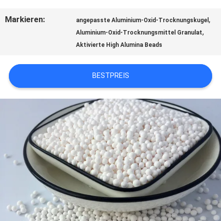
ÜBER
Markieren:
,
angepasste Aluminium-Oxid-Trocknungskugel
,
Aluminium-Oxid-Trocknungsmittel Granulat
UNS
Aktivierte High Alumina Beads
WERKSBESICHTIGUNG
BESTPREIS
QUALITÄTSKONTROLLE
KONTAKT
NEUIGKEITEN
FÄLLE