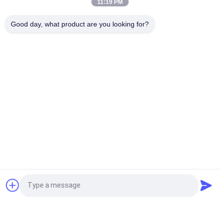
11:19 PM
Lange Nutzungsdauer-aktivierte Tonerde-Bälle für
Good day, what product are you looking for?
Wasserstoffperoxid-Größe 3.0-5.0mm
Beliebte Kategorien
Alle
Molekularsieb-
Trockenmittel Des 
Adsorbent
Molekularsieb-3A
Trockenmittel Des 
Molekularsieb 5a
Molekularsiebs 4a
Trockenmittel Des 
Molekularsiebtrockenmitte
Molekularsiebs 13x
Molekularsiebe Des 
Kohlenstoff-
Fordern Sie ein Angebot
Zeoliths
Molekularsieb