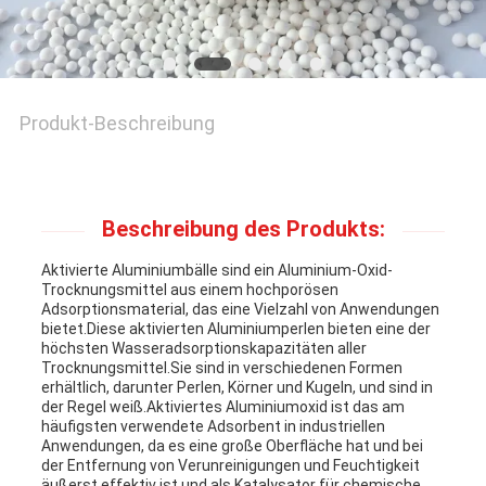
ANGEBOT
ANFORDERN
Produkt-Beschreibung
SITEMAP
Beschreibung des Produkts:
Aktivierte Aluminiumbälle sind ein Aluminium-Oxid-
PRIVACY
Trocknungsmittel aus einem hochporösen
Adsorptionsmaterial, das eine Vielzahl von Anwendungen
POLICY
bietet.Diese aktivierten Aluminiumperlen bieten eine der
höchsten Wasseradsorptionskapazitäten aller
Trocknungsmittel.Sie sind in verschiedenen Formen
erhältlich, darunter Perlen, Körner und Kugeln, und sind in
der Regel weiß.Aktiviertes Aluminiumoxid ist das am
häufigsten verwendete Adsorbent in industriellen
Anwendungen, da es eine große Oberfläche hat und bei
der Entfernung von Verunreinigungen und Feuchtigkeit
äußerst effektiv ist.und als Katalysator für chemische