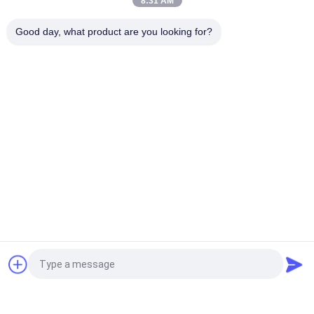
8:31 AM
Langer Nutzungsdauer-Kohlenstoff-Molekularsieb CMS-240
mit der starken Aufnahme-Kapazität
Good day, what product are you looking for?
Molekularsieb CMS-260 des langen Streifen-Kohlenmonoxid-
Adsorbentkohlenstoffs hohe Produktion des Stickstoffes
Beliebte Kategorien
Alle
Molekularsieb-
Trockenmittel Des 
Adsorbent
Molekularsieb-3A
Trockenmittel Des 
Molekularsieb 5a
Molekularsiebs 4a
Trockenmittel Des 
Molekularsiebtrockenmitte
Molekularsiebs 13x
Molekularsiebe Des 
Kohlenstoff-
Fordern Sie ein Angebot
Zeoliths
Molekularsieb