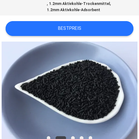
UNS
,
,
1.2mm Aktivkohle-Trockenmittel
1.2mm Aktivkohle-Adsorbent
WERKSBESICHTIGUNG
BESTPREIS
QUALITÄTSKONTROLLE
KONTAKT
NEUIGKEITEN
FÄLLE
ANGEBOT
ANFORDERN