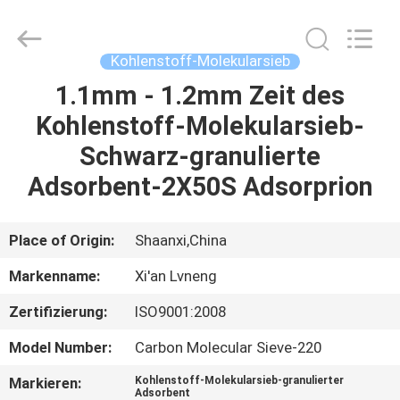
Lvneng
Purification
Technology
Co.,Ltd..
All
Kohlenstoff-Molekularsieb
Rights
Reserved.
1.1mm - 1.2mm Zeit des
ZU
Kohlenstoff-Molekularsieb-
HAUSE
Schwarz-granulierte
PRODUKTE
Adsorbent-2X50S Adsorprion
VIDEOS
Place of Origin:
Shaanxi,China
Markenname:
Xi'an Lvneng
VR
Zertifizierung:
ISO9001:2008
SHOW
Model Number:
Carbon Molecular Sieve-220
ÜBER
Markieren:
Kohlenstoff-Molekularsieb-granulierter
Adsorbent