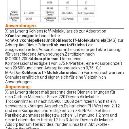
Anwendungen:
Xi'an Lvneng Kohlenstoff-Molekularsieb zur Adsorption
Xi'an Lvneng
bietet eine Reihe
von
Aktivkohlepellets
Und
Kohlenstoff-Molekularsieb
(CMS) zur
Adsorption.Diese Prämie
Kohlenstoffsieb
ist ein
ausgezeichnetes Adsorptionsmittel und eine perfekte Lösung
für verschiedene Anwendungen.Zertifiziert nach
ISO9001:2008
Adsorptionsmittel
hat eine
Kompressionsfestigkeit von ≥75 N/Partikel, eine Adsorprionzeit
von 2X50S und einen Adsorptionsdruck von 0,75–0,8
MPa.Das
Kohlenstoff-Molekularsieb
ist in Form von schwarzem
Granulat erhältlich und eignet sich für eine Vielzahl von
Anwendungen.
Anpassung:
Xi'an Lvneng bietet maßgeschneiderte Dienstleistungen für
sein Carbon Molecular Sieve-220.Dieses Aktivkohle-
Trockenmittel ist nach ISO9001:2008 zertifiziert und hat ein
schwarzes, körniges Aussehen.Es hat einen PH-Wert von 2-12
und eine Kompressionsfestigkeit von ≥75 N/Partikel.Sein
Partikeldurchmesser liegt zwischen 1,1 mm und 1,2 mm und
seine Lebensdauer beträgt 2 bis 3 Jahre.Dieses Aktivkohle-
Adsorptionsmittel ist ideal für den Einsatz in Aktivkohle-