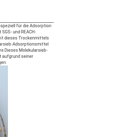
peziell für die Adsorption
st SGS- und REACH-
eit dieses Trockenmittels
arsieb-Adsorptionsmittel
re.Dieses Molekularsieb-
t aufgrund seiner
gen.