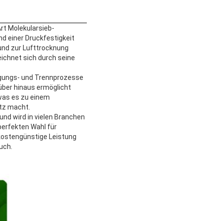
Art Molekularsieb-
nd einer Druckfestigkeit
und zur Lufttrocknung
eichnet sich durch seine
igungs- und Trennprozesse
über hinaus ermöglicht
 was es zu einem
tz macht.
und wird in vielen Branchen
perfekten Wahl für
kostengünstige Leistung
uch.