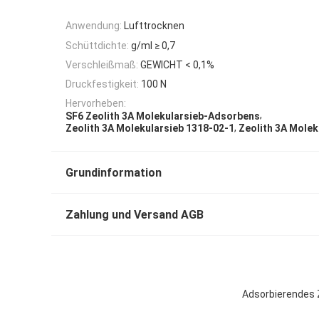
Anwendung:
Lufttrocknen
Schüttdichte:
g/ml ≥ 0,7
Verschleißmaß:
GEWICHT < 0,1%
Druckfestigkeit:
100 N
Hervorheben:
,
SF6 Zeolith 3A Molekularsieb-Adsorbens
,
Zeolith 3A Molekularsieb 1318-02-1
Zeolith 3A Molek
Grundinformation
Zahlung und Versand AGB
Adsorbierendes Z