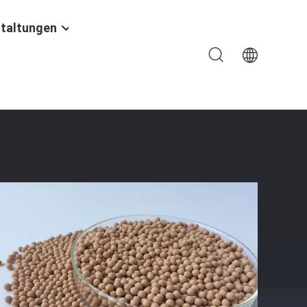
taltungen
itsgehalt 0,3 % Schüttdichte G/Ml ≥ 0,7