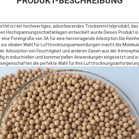
PRODUKT-BESCHREIBUNG
ttel ist ein hochwertiges, adsorbierendes Trockenmittelprodukt, das s
chen Hochspannungsschaltanlagen entwickelt wurde.Dieses Produkt i
er eine Porengröße von 3A für eine hervorragende Adsorption.Die Reinh
s zur idealen Wahl für Lufttrocknungsanwendungen macht.Als Molekul
i der Adsorption von Feuchtigkeit und anderen Gasen aus der Atmosphä
fig in industriellen und kommerziellen Anwendungen eingesetzt und is
seigenschaften die perfekte Wahl für Ihre Lufttrocknungsanforderun