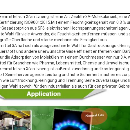
nmittel von Xi'an Lvneng ist eine Art Zeolith-3A-Molekularsieb, eine 
ertifizierung ISO9001:2015.Mit einem Feuchtigkeitsgehalt von 0,3 % u
ur Gasadsorption aus SF6, elektrischen Hochspannungsschaltanlagen 
kte Wahl für viele Anwender, die Feuchtigkeit entfernen müssen, und z
 große Oberfläche und starke mechanische Festigkeit aus.
mittel 3A hat sich als ausgezeichnete Wahl für Gastrocknungs-, Rein
uerstoff und andere unerwünschte Gase effizient entfernen kann.Dar
tur die Adsorption von Molekülen mit einem Durchmesser von nur 3 Å,
tel für Branchen wie Pharma, Lebensmittel, Chemie und Umweltschu
enmittel von Xi'an Lvneng ist äußerst zuverlässig und kostengünstig 
zt.Seine hervorragende Leistung und hohe Sicherheit machen es zur 
wie Lufttrocknung, Reinigung und Trennung.Seine zuverlässige und 
gen Wahl sowohl für den industriellen als auch für den privaten Gebra