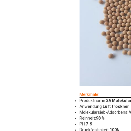
Merkmale:
Produktname:
3A Molekula
Anwendung:
Luft trocknen
Molekularsieb-Adsorbens:
M
Reinheit:
98 %
PH:
7-9
Druckfestigkeit:
100N