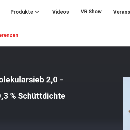
VR Show
Produkte
Videos
Verans
-3A
/
Adsorbierendes Zeolith 3A Molekularsieb 2,0 - 3,0 Mm Feuchtigke
erenzen
lekularsieb 2,0 -
,3 % Schüttdichte