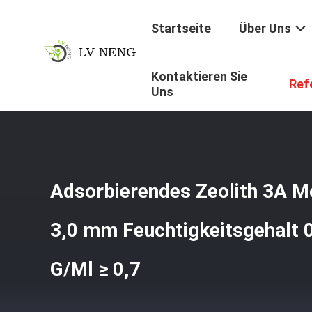
Startseite
Über Uns
Kontaktieren Sie
Startseite
/
Produkte
/
Trockenmittel Des Molekularsieb
Ref
Uns
Adsorbierendes Zeolith 3A Mo
3,0 mm Feuchtigkeitsgehalt 0
G/Ml ≥ 0,7