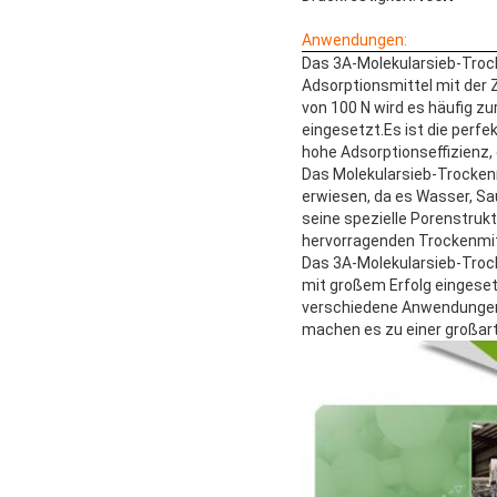
Anwendungen:
Das 3A-Molekularsieb-Trocke
Adsorptionsmittel mit der Z
von 100 N wird es häufig z
eingesetzt.Es ist die perfe
hohe Adsorptionseffizienz,
Das Molekularsieb-Trocken
erwiesen, da es Wasser, Sa
seine spezielle Porenstruk
hervorragenden Trockenmit
Das 3A-Molekularsieb-Trock
mit großem Erfolg eingeset
verschiedene Anwendungen 
machen es zu einer großarti