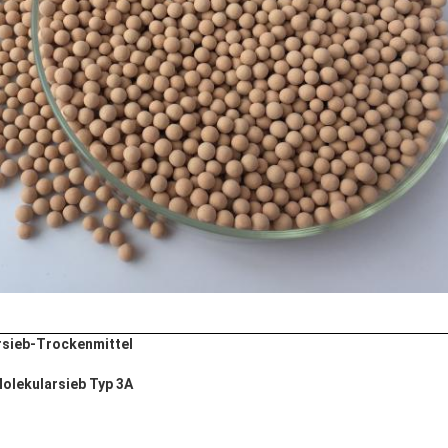
rsieb-Trockenmittel
olekularsieb Typ 3A