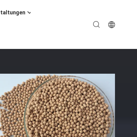
taltungen
 ≤0.2% Der Poren-4A