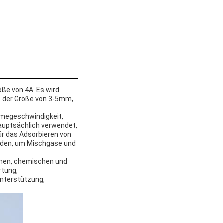
öße von 4A. Es wird
it der Größe von 3-5mm,
hmegeschwindigkeit,
auptsächlich verwendet,
ür das Adsorbieren von
rden, um Mischgase und
schen, chemischen und
rtung,
unterstützung,