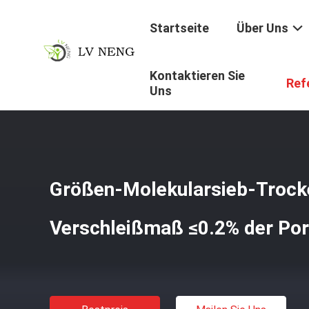
Startseite
Über Uns
Kontaktieren Sie
Startseite
/
Produkte
/
Trockenmittel Des Molekularsieb
Ref
Uns
Größen-Molekularsieb-Trocke
Verschleißmaß ≤0.2% der Po