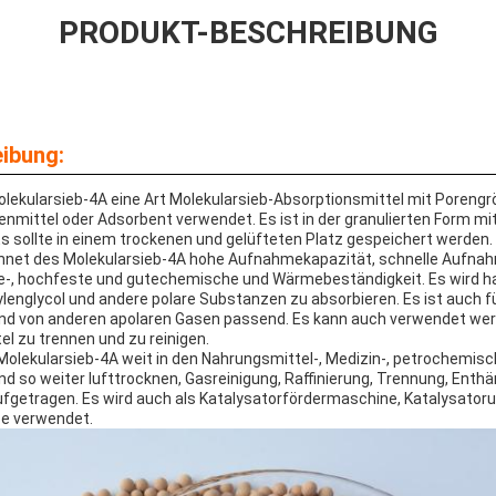
PRODUKT-BESCHREIBUNG
ibung:
olekularsieb-4A eine Art Molekularsieb-Absorptionsmittel mit Porengr
enmittel oder Adsorbent verwendet. Es ist in der granulierten Form m
Es sollte in einem trockenen und gelüfteten Platz gespeichert werden.
hnet des Molekularsieb-4A hohe Aufnahmekapazität, schnelle Aufna
he-, hochfeste und gutechemische und Wärmebeständigkeit. Es wird h
ylenglycol und andere polare Substanzen zu absorbieren. Es ist auch f
und von anderen apolaren Gasen passend. Es kann auch verwendet we
l zu trennen und zu reinigen.
Molekularsieb-4A weit in den Nahrungsmittel-, Medizin-, petrochemi
nd so weiter lufttrocknen, Gasreinigung, Raffinierung, Trennung, Enthä
getragen. Es wird auch als Katalysatorfördermaschine, Katalysator
se verwendet.