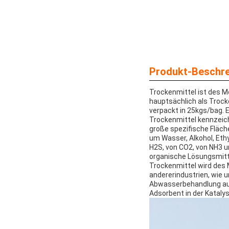
Produkt-Beschre
Trockenmittel ist des M
hauptsächlich als Trock
verpackt in 25kgs/bag. 
Trockenmittel kennzeic
große spezifische Fläc
um Wasser, Alkohol, Eth
H2S, von CO2, von NH3 
organische Lösungsmitte
Trockenmittel wird des 
andererindustrien, wie u
Abwasserbehandlung auf
Adsorbent in der Kataly