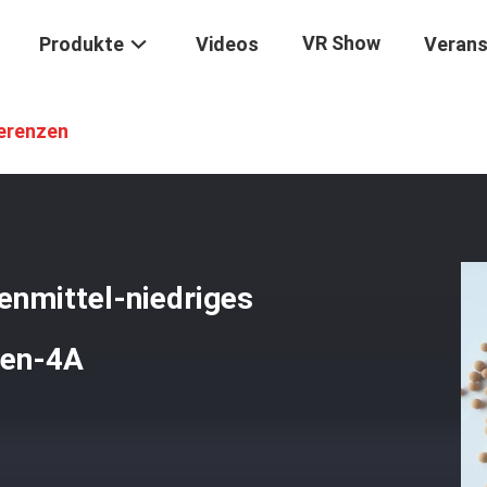
VR Show
Produkte
Videos
Verans
s 4a
/
Größen-Molekularsieb-Trockenmittel-Niedriges Verschleißmaß
erenzen
nmittel-niedriges
ren-4A