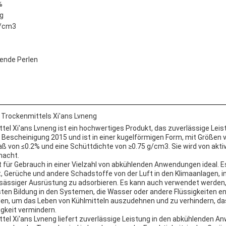
%
g
g/cm3
ende Perlen
 Trockenmittels Xi'ans Lvneng
el Xi'ans Lvneng ist ein hochwertiges Produkt, das zuverlässige Leist
: Bescheinigung 2015 und ist in einer kugelförmigen Form, mit Größen
ß von ≤0.2% und eine Schüttdichte von ≥0.75 g/cm3. Sie wird von aktiv
macht.
t für Gebrauch in einer Vielzahl von abkühlenden Anwendungen ideal. 
, Gerüche und andere Schadstoffe von der Luft in den Klimaanlagen, 
nsässiger Ausrüstung zu adsorbieren. Es kann auch verwendet werden
sten Bildung in den Systemen, die Wasser oder andere Flüssigkeiten en
en, um das Leben von Kühlmitteln auszudehnen und zu verhindern, da
gkeit vermindern.
el Xi'ans Lvneng liefert zuverlässige Leistung in den abkühlenden A