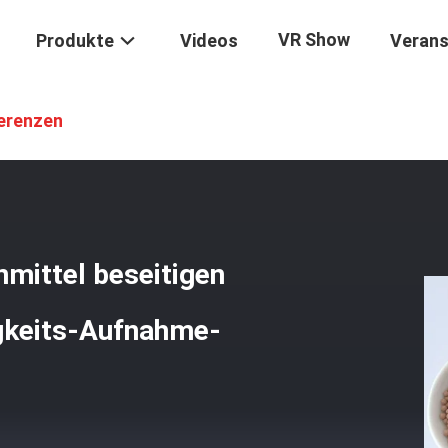
VR Show
Produkte
Videos
Verans
 4mm Abkühlendes Trockenmittel Beseitigen Gerüche Mit Der 20% Fe
erenzen
mittel beseitigen
gkeits-Aufnahme-