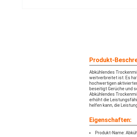
Produkt-Beschre
Abkühlendes Trockenmitte
weitverbreitet ist. Es h
hochwertigen aktivierte
beseitigt Gerüche und s
Abkühlendes Trockenmit
erhöht die Leistungsfähi
helfen kann, die Leistun
Eigenschaften:
Produkt-Name: Abküh