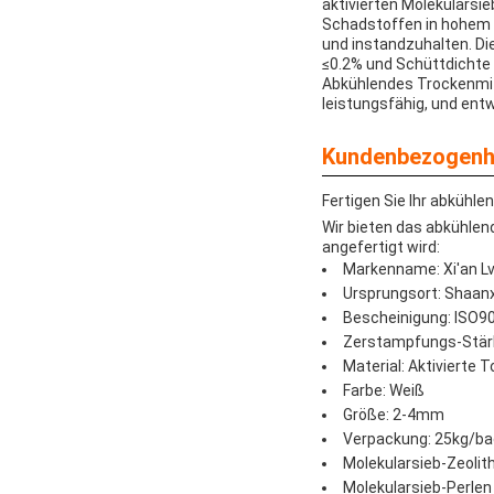
aktivierten Molekularsie
Schadstoffen in hohem G
und instandzuhalten. Di
≤0.2% und Schüttdichte v
Abkühlendes Trockenmitt
leistungsfähig, und entw
Kundenbezogenhe
Fertigen Sie Ihr abkühl
Wir bieten das abkühle
angefertigt wird:
Markenname: Xi'an L
Ursprungsort: Shaanx
Bescheinigung: ISO9
Zerstampfungs-Stär
Material: Aktivierte 
Farbe: Weiß
Größe: 2-4mm
Verpackung: 25kg/ba
Molekularsieb-Zeolit
Molekularsieb-Perlen