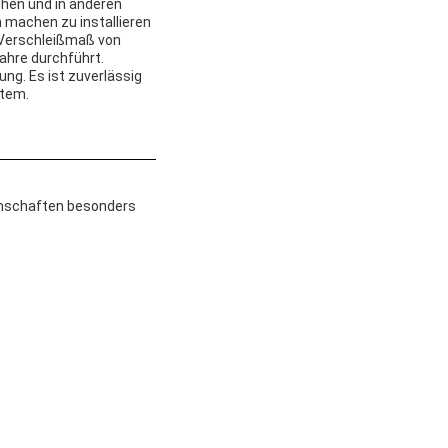
chen und in anderen
 machen zu installieren
n Verschleißmaß von
Jahre durchführt.
ng. Es ist zuverlässig
stem.
genschaften besonders