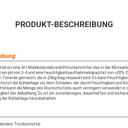
PRODUKT-BESCHREIBUNG
ibung:
l ist eine Art Molekularsiebzeolithtrockenmittel, das in der Klimaan
at ein pH von 3-4 und eine Feuchtigkeitsaufnahmekapazität von ≥20%. D
n Tonerde gemacht, die in 25kg/bag verpackt wird. Es kann Feuchtigkei
chützt die Kühlanlage vor dem Schaden, der durch Feuchtigkeit und Kor
tel kann die Menge des Rostschutzöls auch verringern verwendet in 
gkeit der Abkühlung. Es ist ein zuverlässiges, dauerhaftes und sicher
g der Kühlanlage beizubehalten.
lendes Trockenmittel