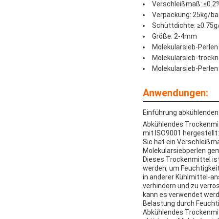
Verschleißmaß: ≤0.2
Verpackung: 25kg/ba
Schüttdichte: ≥0.75
Größe: 2-4mm
Molekularsieb-Perlen
Molekularsieb-trockn
Molekularsieb-Perlen
Anwendungen:
Einführung abkühlenden
Abkühlendes Trockenmitt
mit ISO9001 hergestellt
Sie hat ein Verschleißma
Molekularsiebperlen ge
Dieses Trockenmittel is
werden, um Feuchtigkeit
in anderer Kühlmittel-a
verhindern und zu verro
kann es verwendet werd
Belastung durch Feuchti
Abkühlendes Trockenmitt