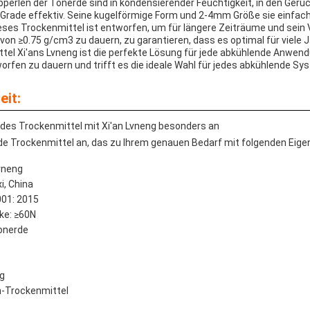
bperlen der Tonerde sind in kondensierender Feuchtigkeit, in den Gerü
rade effektiv. Seine kugelförmige Form und 2-4mm Größe sie einfach
eses Trockenmittel ist entworfen, um für längere Zeiträume und sei
on ≥0.75 g/cm3 zu dauern, zu garantieren, dass es optimal für viele 
el Xi'ans Lvneng ist die perfekte Lösung für jede abkühlende Anwendu
orfen zu dauern und trifft es die ideale Wahl für jedes abkühlende Sy
it:
endes Trockenmittel mit Xi'an Lvneng besonders an
nde Trockenmittel an, das zu Ihrem genauen Bedarf mit folgenden Ei
vneng
i, China
001: 2015
ke: ≥60N
Tonerde
g
h-Trockenmittel