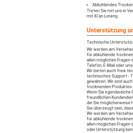
Abkühlendes Trocken
Treten Sie mit uns in V
mit Xi'an Lvneng.
Unterstützung un
Technische Unterstützu
Wir werden am Versehen
für abkühlende trocknen
allen möglichen Fragen o
Telefon, E-Mail oder un
Wir bieten auch freie t
technisches Support - T
gewähren. Wir sind auch 
trocknenden Produktes 
Wenn Sie irgendwelche P
freundlichen Kundendien
die Sie möglicherweise 
Sie überzeugt sein, dass
Wir werden am Versehen
für abkühlende trocknen
allen möglichen Fragen 
oder Unterstützung benöt