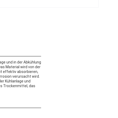
lage und in der Abkühlung
as Material wird von der
t effektiv absorbieren,
rosion verursacht wird.
der Kühlanlage und
es Trockenmittel, das