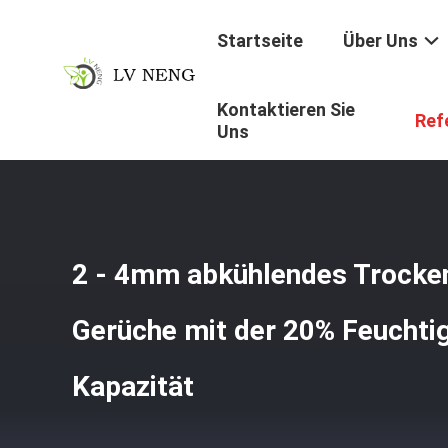
Startseite
Über Uns
Kontaktieren Sie
Startseite
/
Produkte
/
Abkühlendes Trockenmittel
/
2 -
Ref
Uns
2 - 4mm abkühlendes Trocken
Gerüche mit der 20% Feuchti
Kapazität