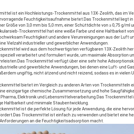
ittel ist ein Hochleistungs-Trockenmittel aus 13X-Zeolith, das im Ve
rvorragende Feuchtigkeitsaufnahme bietet.Das Trockenmittel liegt in
ner Größe von 3,0 mm bis 5,0 mm, einer Schüttdichte von ≥ 0,75 g/ml u
ularsieb-Trockenmittel hat eine weiße Farbe und eine Haltbarkeit von
hochwirksam Feuchtigkeit und andere Verunreinigungen aus der Luft 
 eine Vielzahl industrieller und gewerblicher Anwendungen.
ckenmittel wird aus dem hochwertigsten verfügbaren 13X-Zeolith her
s speziell verarbeitet und formuliert wurde, um maximale Absorption u
leisten.Das Trockenmittel verfügt über eine sehr hohe Adsorptionska
dustrielle und gewerbliche Anwendungen, bei denen eine Luft- und Gas
außerdem ungiftig, nicht ätzend und nicht reizend, sodass es in viele
kenmittel bietet im Vergleich zu anderen Arten von Trockenmitteln e
ine einzigartige chemische Zusammensetzung und hohe Saugfähigkei
e Pharma, Elektronik und Lebensmittelverarbeitung.Das Trockenmittel
nge Haltbarkeit und minimale Staubentwicklung.
kenmittel ist die perfekte Lösung für jede Anwendung, die eine herv
rdert.Das Trockenmittel ist einfach zu verwenden und bietet eine h
re Anforderungen an die Feuchtigkeitsadsorption macht.