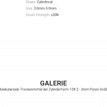
Shape:
Cylindrical
Size:
3.0mm-5.0mm
Crush Strength:
≥20N
GALERIE
olekularsieb-Trockenmittel der Zylinderform-13X 2 - 3mm Poren-Grö