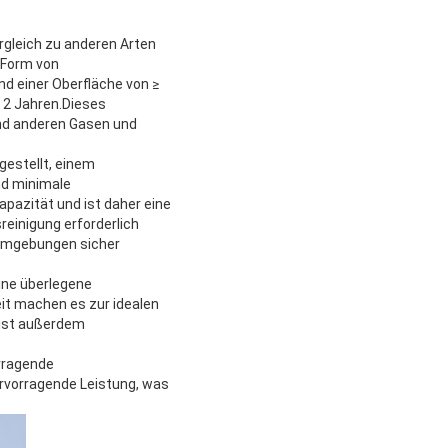
rgleich zu anderen Arten
 Form von
nd einer Oberfläche von ≥
 2 Jahren.Dieses
und anderen Gasen und
gestellt, einem
nd minimale
pazität und ist daher eine
reinigung erforderlich
n Umgebungen sicher
ine überlegene
t machen es zur idealen
 ist außerdem
orragende
ervorragende Leistung, was