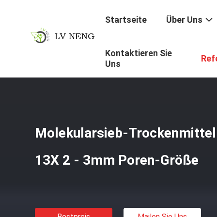
Startseite
Über Uns
Kontaktieren Sie
Startseite
/
Produkte
/
Trockenmittel Des Molekularsieb
Ref
Uns
Molekularsieb-Trockenmittel
13X 2 - 3mm Poren-Größe
Bestpreis
Mailen Sie Uns