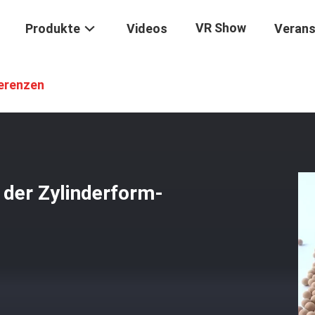
VR Show
Produkte
Videos
Verans
s 13x
/
Molekularsieb-Trockenmittel Der Zylinderform-13X 2 - 3mm P
erenzen
 der Zylinderform-