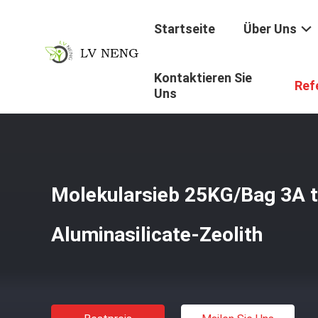
Startseite
Über Uns
Kontaktieren Sie
Startseite
/
Produkte
/
Trockenmittel Des Molekularsieb
Ref
Uns
Molekularsieb 25KG/Bag 3A 
Aluminasilicate-Zeolith