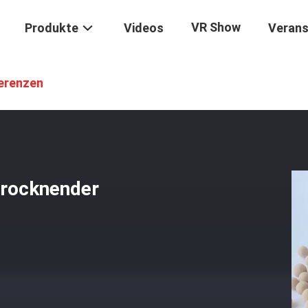
VR Show
Produkte
Videos
Verans
-3A
/
Molekularsieb 25KG/Bag 3A Trocknender Aluminasilicate-Zeolith
erenzen
trocknender