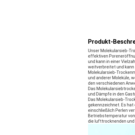
Produkt-Beschre
Unser Molekularsieb-Troc
effektiven Poreneröffnu
und kann in einer Vielza
weitverbreitet und kan
Molekularsieb-Trockenmi
und anderer Moleküle, w
den verschiedenen Anwe
Das Molekularsiebtrock
und Dämpfe in den Gas
Das Molekularsieb-Trock
gekennzeichnet. Es hat 
einschließlich Perlen v
Betriebstemperatur von 
die lufttrocknenden un