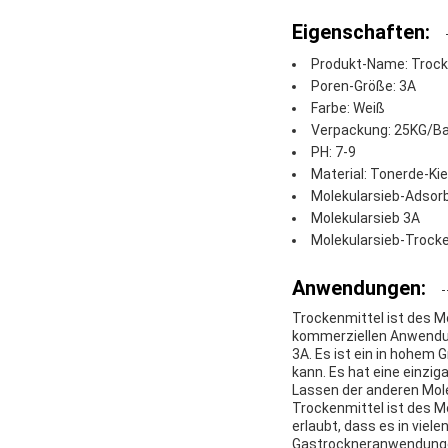
Eigenschaften:
Produkt-Name: Trock
Poren-Größe: 3A
Farbe: Weiß
Verpackung: 25KG/B
PH: 7-9
Material: Tonerde-Ki
Molekularsieb-Adsor
Molekularsieb 3A
Molekularsieb-Trocke
Anwendungen:
Trockenmittel ist des Mo
kommerziellen Anwendun
3A. Es ist ein in hohem 
kann. Es hat eine einzi
Lassen der anderen Mole
Trockenmittel ist des M
erlaubt, dass es in viel
Gastrockneranwendungen