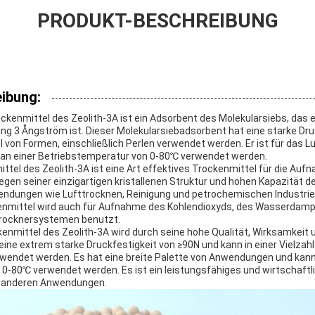
PRODUKT-BESCHREIBUNG
ibung:
kenmittel des Zeolith-3A ist ein Adsorbent des Molekularsiebs, das ei
ng 3 Ångström ist. Dieser Molekularsiebadsorbent hat eine starke Dru
hl von Formen, einschließlich Perlen verwendet werden. Er ist für das 
n an einer Betriebstemperatur von 0-80℃ verwendet werden.
ttel des Zeolith-3A ist eine Art effektives Trockenmittel für die Auf
egen seiner einzigartigen kristallenen Struktur und hohen Kapazität d
ndungen wie Lufttrocknen, Reinigung und petrochemischen Industri
enmittel wird auch für Aufnahme des Kohlendioxyds, des Wasserdam
trocknersystemen benutzt.
enmittel des Zeolith-3A wird durch seine hohe Qualität, Wirksamkeit 
eine extrem starke Druckfestigkeit von ≥90N und kann in einer Vielzah
erwendet werden. Es hat eine breite Palette von Anwendungen und kann
0-80℃ verwendet werden. Es ist ein leistungsfähiges und wirtschaftl
d anderen Anwendungen.