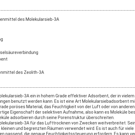
enmittel des Molekularsieb-3A
ag
eselsäureverbindung
bent
nmittel des Zeolith-3A
lekularsieb-3A ein in hohem Grade effektiver Adsorbent, der in vielem 
gen benutzt werden kann. Es ist eine Art Molekularsiebadsorbent mi
Grade poröses Material, das Feuchtigkeit von der Luft oder von andere
gartige Eigenschaft der selektiven Aufnahme, also kann es Moleküle 
küle adsorbieren durch seine Porenstruktur überschreiten.
olekularsieb-3A für das Lufttrocknen von Zwecken weitverbreitet. Se
en kleinen und begrenzten Räumen verwendet wird. Es ist auch für viele
 passend, die genaue Feuchtigkeitssteuerung erfordern. Es kann v