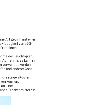
ne Art Zeolith mit einer
ckfestigkeit von ≥90N
Lufttrocknen
nahme der Feuchtigkeit
er Aufnahme. Es kann in
en verwendet werden.
pfes und anderer Gase
und niedrigen Kosten
l von Formen,
 an einer
iches Trockenmittel für