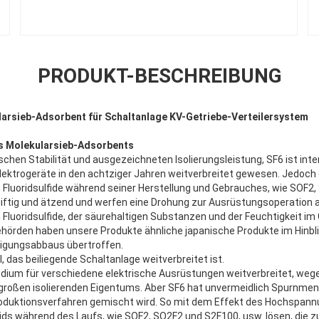
PRODUKT-BESCHREIBUNG
larsieb-Adsorbent für Schaltanlage KV-Getriebe-Verteilersystem
s
Molekularsieb-Adsorbents
en Stabilität und ausgezeichneten Isolierungsleistung, SF6 ist intern
ektrogeräte in den achtziger Jahren weitverbreitet gewesen. Jedoch 
Fluoridsulfide während seiner Herstellung und Gebrauches, wie SOF2,
iftig und ätzend und werfen eine Drohung zur Ausrüstungsoperation 
Fluoridsulfide, der säurehaltigen Substanzen und der Feuchtigkeit im
hörden haben unsere Produkte ähnliche japanische Produkte im Hinbli
nigungsabbaus übertroffen.
l, das beiliegende Schaltanlage weitverbreitet ist.
edium für verschiedene elektrische Ausrüstungen weitverbreitet, weg
großen isolierenden Eigentums. Aber SF6 hat unvermeidlich Spurnmeng
roduktionsverfahren gemischt wird. So mit dem Effekt des Hochspann
ids während des Laufs, wie SOF2, SO2F2 und S2F100, usw. lösen, die z