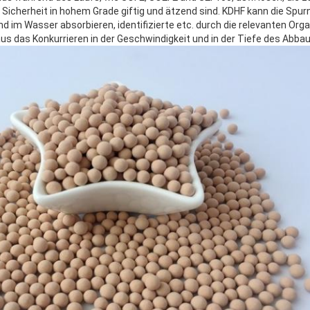
Sicherheit in hohem Grade giftig und ätzend sind. KDHF kann die Spu
und im Wasser absorbieren, identifizierte etc. durch die relevanten Org
us das Konkurrieren in der Geschwindigkeit und in der Tiefe des Abbau