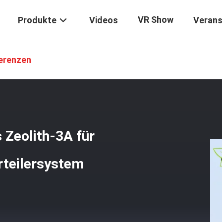
VR Show
Produkte
Videos
Verans
-3A
/
Molekularsieb-Adsorbent Des Zeolith-3A Für Schaltanlage KV-Ge
erenzen
 Zeolith-3A für
rteilersystem