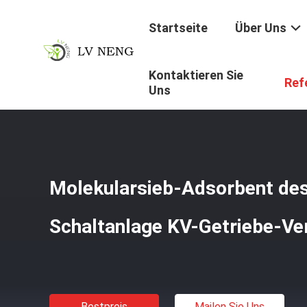
Startseite
Über Uns
Kontaktieren Sie
Startseite
/
Produkte
/
Trockenmittel Des Molekularsieb
Ref
Uns
Molekularsieb-Adsorbent des
Schaltanlage KV-Getriebe-Ve
Bestpreis
Mailen Sie Uns