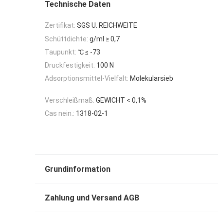
Technische Daten
Zertifikat:
SGS U. REICHWEITE
Schüttdichte:
g/ml ≥ 0,7
Taupunkt:
℃ ≤ -73
Druckfestigkeit:
100 N
Adsorptionsmittel-Vielfalt:
Molekularsieb
Verschleißmaß:
GEWICHT < 0,1%
Cas nein.:
1318-02-1
Grundinformation
Zahlung und Versand AGB