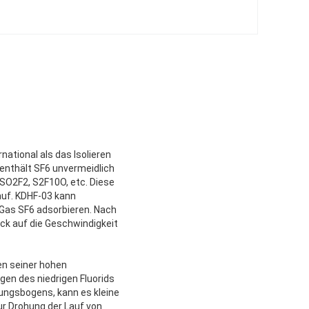
ational als das Isolieren
enthält SF6 unvermeidlich
 SO2F2, S2F10O, etc. Diese
auf. KDHF-03 kann
 Gas SF6 adsorbieren. Nach
ck auf die Geschwindigkeit
en seiner hohen
en des niedrigen Fluorids
ungsbogens, kann es kleine
ur Drohung der Lauf von