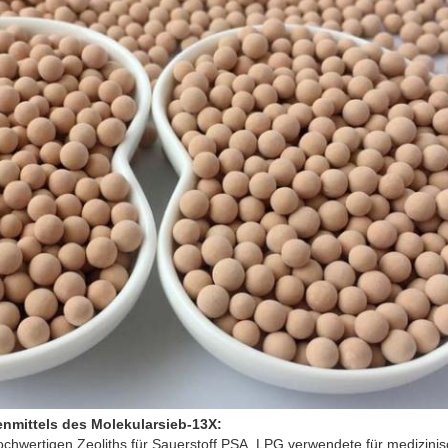
nmittels des Molekularsieb-13X
:
chwertigen Zeoliths für Sauerstoff PSA, LPG verwendete für medizinis