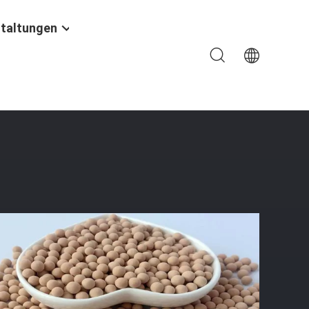
taltungen
nigungs-Katalysator-Fördermaschine