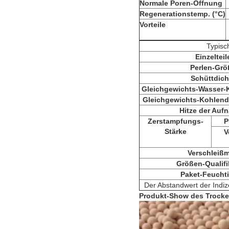
Normale Poren-Öffnung
Regenerationstemp. (°C)
Vorteile
Typisc
Einzelteil
Perlen-Grö
Schüttdich
Gleichgewichts-Wasser-
Gleichgewichts-Kohlend
Hitze der Auf
Zerstampfungs-
P
Stärke
V
Verschleiß
Größen-Qualifi
Paket-Feuchti
Der Abstandwert der Indi
Produkt-Show des Trocke