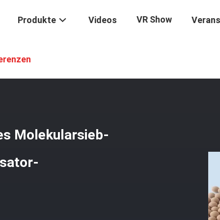
VR Show
Produkte
Videos
Verans
s 13x
/
Granuliertes Trockenmittel Des Molekularsieb-13X Für Gasrei
erenzen
es Molekularsieb-
sator-