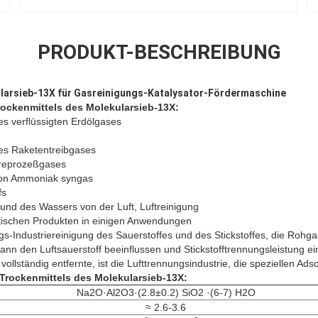
PRODUKT-BESCHREIBUNG
larsieb-13X für Gasreinigungs-Katalysator-Fördermaschine
ockenmittels des Molekularsieb-13X:
s verflüssigten Erdölgases
es Raketentreibgases
ureprozeßgases
von Ammoniak syngas
fs
und des Wassers von der Luft, Luftreinigung
ischen Produkten in einigen Anwendungen
gs-Industriereinigung des Sauerstoffes und des Stickstoffes, die Rohga
 kann den Luftsauerstoff beeinflussen und Stickstofftrennungsleistung 
lständig entfernte, ist die Lufttrennungsindustrie, die speziellen Adso
Trockenmittels des Molekularsieb-13X:
Na2O·Al2O3·(2.8±0.2) SiO2 ·(6-7) H2O
≈ 2.6-3.6