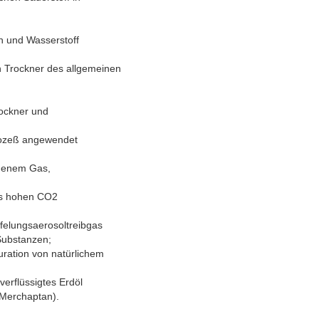
n und Wasserstoff
n Trockner des allgemeinen
ockner und
prozeß angewendet
chenem Gas,
des hohen CO2
felungsaerosoltreibgas
Substanzen;
uration von natürlichem
erflüssigtes Erdöl
 Merchaptan).