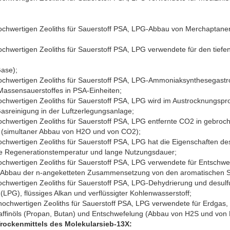
ochwertigen Zeoliths für Sauerstoff PSA, LPG-Abbau von Merchaptane
chwertigen Zeoliths für Sauerstoff PSA, LPG verwendete für den tiefe
Gase);
ochwertigen Zeoliths für Sauerstoff PSA, LPG-Ammoniaksynthesegastr
Massensauerstoffes in PSA-Einheiten;
ochwertigen Zeoliths für Sauerstoff PSA, LPG wird im Austrocknungs
Gasreinigung in der Luftzerlegungsanlage;
ochwertigen Zeoliths für Sauerstoff PSA, LPG entfernte CO2 in gebro
g (simultaner Abbau von H2O und von CO2);
ochwertigen Zeoliths für Sauerstoff PSA, LPG hat die Eigenschaften 
ge Regenerationstemperatur und lange Nutzungsdauer;
chwertigen Zeoliths für Sauerstoff PSA, LPG verwendete für Entschwe
d Abbau der n-angeketteten Zusammensetzung von den aromatischen 
chwertigen Zeoliths für Sauerstoff PSA, LPG-Dehydrierung und desulf
 (LPG), flüssiges Alkan und verflüssigter Kohlenwasserstoff;
ochwertigen Zeoliths für Sauerstoff PSA, LPG verwendete für Erdgas, v
affinöls (Propan, Butan) und Entschwefelung (Abbau von H2S und von
rockenmittels des Molekularsieb-13X
: