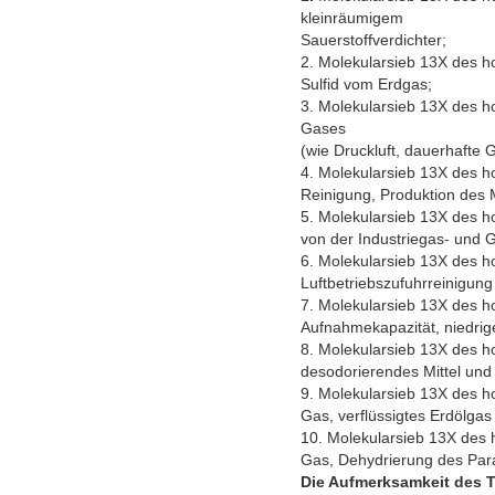
kleinräumigem
Sauerstoffverdichter;
2.
Molekularsieb 13X des h
Sulfid vom Erdgas;
3.
Molekularsieb 13X des ho
Gases
(wie Druckluft, dauerhafte 
4.
Molekularsieb 13X des h
Reinigung, Produktion des 
5.
Molekularsieb 13X des h
von der Industriegas- und 
6.
Molekularsieb 13X des h
Luftbetriebszufuhrreinigun
7.
Molekularsieb 13X des h
Aufnahmekapazität, niedri
8.
Molekularsieb 13X des ho
desodorierendes Mittel un
9.
Molekularsieb 13X des ho
Gas, verflüssigtes Erdölgas
10.
Molekularsieb 13X des h
Gas, Dehydrierung des Par
Die Aufmerksamkeit des
T