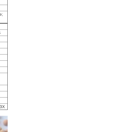
e;
6
13X