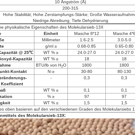
10 Ångström (Å)
200-315
Hohe Stabilität; Hohe Zerstampfungs-Stärke; Große Wasseraufnahm
Niedrige Abreibung; Tiefe Dehydrierung
he physikalische Eigenschaften des Molekularsieb-13X
e
Einheit
Masche 8*12
Masche 4*
ße
Millimeter
1.6-2.5
3.0-5.0
te
g/ml ≥
0.68-0.85
0.65-0.80
Kapazität @ 25℃
WT % ≥
24.0-27.0
24.0-27.0
ioxyd-Kapazität
WT % ≥
18
18
nahme
BTU/lb von H
O
1800
1800
2
unkt-Kontakt
N-≥
30-80
80-130
eränderungs-
-
0,3
0,3
Koeffizient
maß
WT % ≤
0,1
0,1
kation
% ≥
97
97
gkeit
WT % ≤
1,5
1,5
zes oben basieren auf den verschiedenen Graden des Molekularsiebs 
nmittels des Molekularsieb-13X
: