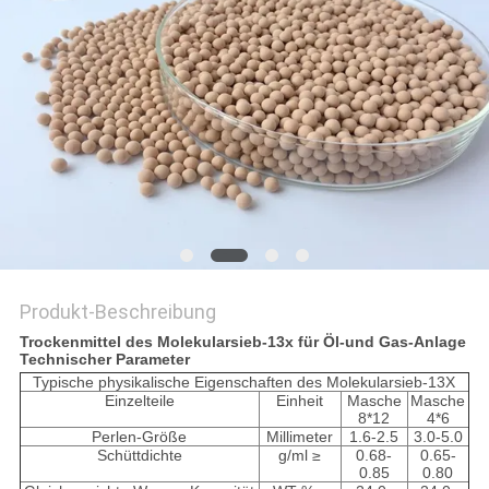
SITEMAP
PRIVACY
POLICY
Produkt-Beschreibung
Trockenmittel des Molekularsieb-13x für Öl-und Gas-Anlage
Technischer Parameter
Typische physikalische Eigenschaften des Molekularsieb-13X
Einzelteile
Einheit
Masche
Masche
8*12
4*6
Perlen-Größe
Millimeter
1.6-2.5
3.0-5.0
Schüttdichte
g/ml ≥
0.68-
0.65-
0.85
0.80