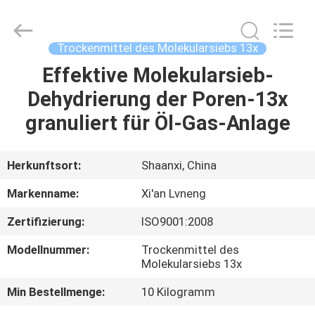
Lvneng
Purification
Technology
Co.,Ltd..
All
Trockenmittel des Molekularsiebs 13x
Rights
Reserved.
Effektive Molekularsieb-
ZU
Dehydrierung der Poren-13x
HAUSE
granuliert für Öl-Gas-Anlage
PRODUKTE
Herkunftsort:
Shaanxi, China
VIDEOS
Markenname:
Xi'an Lvneng
Zertifizierung:
ISO9001:2008
VR
Modellnummer:
Trockenmittel des
SHOW
Molekularsiebs 13x
Min Bestellmenge:
10 Kilogramm
ÜBER