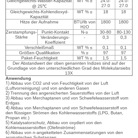
Gleichgewichts-Wasser-Kapazität
WT % ≥
24.0-
24.0-
27.0
27.0
@ 25℃
Gleichgewichts-Kohlendioxyd-
WT % ≥
18
18
Kapazität
Hitze der Aufnahme
BTU/lb von
1800
1800
H
O
2
Zerstampfungs-
Punkt-Kontakt
N-≥
30-80
80-130
Stärke
Veränderungs-
-
0,3
0,3
Koeffizient
Verschleißmaß
WT % ≤
0,1
0,1
Größen-Qualifikation
% ≥
97
97
Paket-Feuchtigkeit
WT % ≤
1,5
1,5
Der Abstandwert der oben genannten Indizes sind auf der
Grundlage von den unterschiedlichen Grad des Molekularsiebs
13X
Anwendung
1)
Abbau von CO2 und von Feuchtigkeit von der Luft
(Luftvorreinigung) und von anderen Gasen
2)
Trennung des angereicherten Sauerstoffes von der Luft
3)
Abbau von Merchaptanen und von Schwefelwasserstoff vom
Erdgas.
4)
Abbau von Merchaptanen und von Schwefelwasserstoff von
den flüssigen Strömen des Kohlenwasserstoffs (LPG, Butan,
Propan etc.)
5)
Katalysatorschutz, Abbau von oxydiert von den
Kohlenwasserstoffen (Olefinströme)
6)
Abbau von n-angeketteten Zusammensetzungen von den
aromatischen Substanzen.