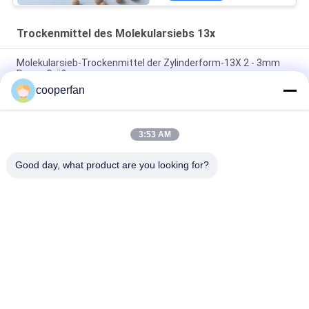
Trockenmittel des Molekularsiebs 13x
Molekularsieb-Trockenmittel der Zylinderform-13X 2 - 3mm
Poren-Größe
cooperfan
Molekularsieb-trocknende Kugel-Schüttdichte 0.75g/Ml des
Zeolith-13X
3:53 AM
Zylinderförmige Kugel des Molekularsieb-13X 2 - 3mm Poren-
Größe 25kg/Bag
Good day, what product are you looking for?
Beliebte Kategorien
Alle
Molekularsieb-
Trockenmittel Des 
Adsorbent
Molekularsieb-3A
Trockenmittel Des 
Molekularsieb 5a
Molekularsiebs 4a