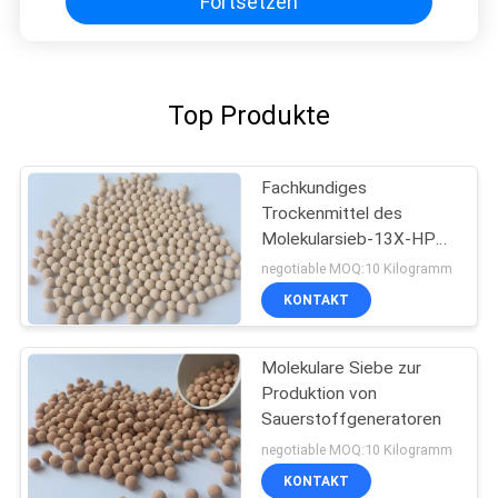
Fortsetzen
Top Produkte
Fachkundiges
Trockenmittel des
Molekularsieb-13X-HP
für erzeugen die
negotiable MOQ:10 Kilogramm
Sauerstoff-Herstellung
KONTAKT
Molekulare Siebe zur
Produktion von
Sauerstoffgeneratoren
negotiable MOQ:10 Kilogramm
KONTAKT