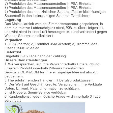
7)
Produktion des Massensauerstoffes in PSA-Einheiten.
8)
Produktion des Massensauerstoffes in PSA-Einheiten.
9)
Produktion des medizinischen Sauerstoffes im kleinräumigen
Sauerstoff in den kleinräumigen Sauerstoffverdichtern
Lagerung
Das Molekularsieb wird bei Zimmertemperatur gespeichert, in
dem die relative Luftfeuchtigkeit
nicht, 90% zu übersteigen
ist,
und wird nicht in
einer Luft
herausgestellt und verhindert gegen
Wasser, Säuren und alkalisiert.
Verpacken
1, 25KG/carton; 2, Trommel 35KG/carton; 3, Trommel des
Eisens 150KG/Sealed
Lieferfrist
Ungefähr 3-15 Tage nach der Zahlung.
Unsere Dienstleistungen
1.
Wir versprechen, auf Ihre Verwandtschafts Untersuchung
unserem Produkt innerhalb 24hours zu antworten.
Service 2.OEM&ODM für Ihre einzigartige Idee mit absolut
bequemem.
3.The erfuhr fremden Händler mit Berufsproduktwissen.
4. Der Wert auf Geschäft credite, Versprechen, Ihre Verkäufe
Daten, Entwurf, Patentinformation zu schützen.
5. ist Probe u. Soem-Service verfügbar
6. Kundendienst. jede mögliche Frage wird innerhalb 3 Tage
vereinbart