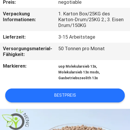
Preis:
negotiable
UNS
Verpackung
1. Karton Box/25KG des
Informationen:
Karton-Drum/25KG 2.; 3. Eisen
WERKSBESICHTIGUNG
Drum/150KG
Lieferzeit:
3-15 Arbeitstage
QUALITÄTSKONTROLLE
Versorgungsmaterial-
50 Tonnen pro Monat
Fähigkeit:
KONTAKT
Markieren:
,
uop Molekularsieb 13x
,
Molekularsieb 13x msds
NEUIGKEITEN
Gasbetriebszeolith 13x
FÄLLE
BESTPREIS
ANGEBOT
ANFORDERN